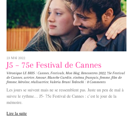
23 MAI 2022
J5 – 75e Festival de Cannes
Véronique LE BRIS
/
Cannes
,
Festivals
,
Mon blog
,
Rencontres
2022
,
75e Festival
de Cannes
,
actrice
,
Amour
,
Blanche Gardin
,
cinéma français
,
femme
,
film de
femme
,
héroïne
,
réalisatrice
,
Valeria Bruni Tedeschi
/
0 Comments
Les jours se suivent mais ne se ressemblent pas. Juste un peu de mal à
suivre le rythme… J5- 75e Festival de Cannes : c’est le jour de la
mémoire.
Lire la suite