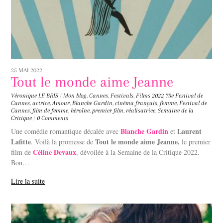
25 MAI 2022
Tout le monde aime Jeanne
Véronique LE BRIS
/
Mon blog
,
Cannes
,
Festivals
,
Films
2022
,
75e Festival de
Cannes
,
actrice
,
Amour
,
Blanche Gardin
,
cinéma français
,
femme
,
Festival de
Cannes
,
film de femme
,
héroïne
,
premier film
,
réalisatrice
,
Semaine de la
Critique
/
0 Comments
Blanche Gardin
Laurent
Une comédie romantique décalée avec
et
Lafitte
Tout le monde aime Jeanne,
. Voilà la promesse de
le premier
Céline Devaux
film de
, dévoilée à la Semaine de la Critique 2022.
Bon…
Lire la suite