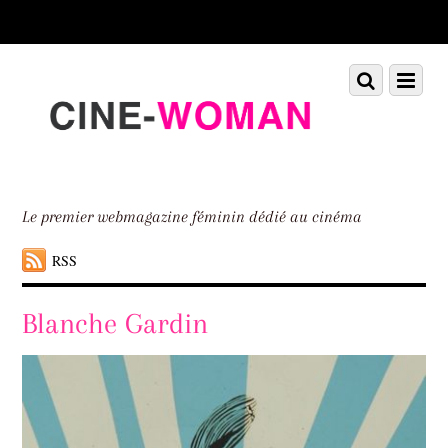
Scroll
down
to
Scroll
Menu
content
down
to
content
Le premier webmagazine féminin dédié au cinéma
RSS
Blanche Gardin