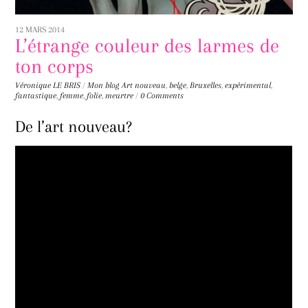
12 MARS 2014
L’étrange couleur des larmes de
ton corps
Véronique LE BRIS
/
Mon blog
Art nouveau
,
belge
,
Bruxelles
,
expérimental
,
fantastique
,
femme
,
folie
,
meurtre
/
0 Comments
De l’art nouveau?