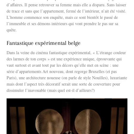
d’affaires. Il pense retrouver sa femme mais elle a disparu. Sans laisser
de trace et sans que l’appartement, fermé de l’intérieur, n’ait été visité.
L’homme commence son enquête, mais ce sont bientôt le passé de
l’immeuble et ses démons intérieurs qui vont prendre le pas sur sa
quête.
Fantastique expérimental belge
Dans la veine du cinéma fantastique expérimental, « L’étrange couleur
des larmes de ton corps » est une expérience unique, éprouvante qui
vaut surtout et avant tout par les décors qu’elle met en scène : une
série d’appartements Art nouveau, dont regorge Bruxelles (et pas
Paris), une architecture noueuse (on parle de style Nouilles), luxuriante
mais dont l’aspect très décoratif serait une sorte de couverture pour
dissimuler l’inavouable (mais quel est-il d’ailleurs?)