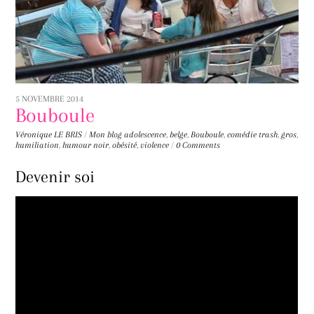
5 NOVEMBRE 2014
Bouboule
Véronique LE BRIS
/
Mon blog
adolescence
,
belge
,
Bouboule
,
comédie trash
,
gros
,
humiliation
,
humour noir
,
obésité
,
violence
/
0 Comments
Devenir soi