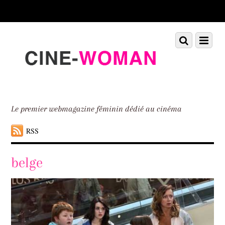
Scroll
down
to
Scroll
Menu
content
down
to
content
Le premier webmagazine féminin dédié au cinéma
RSS
belge