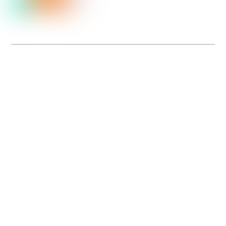
Dolce Vita sur Seine
La 5e édition du festival de cinéma italien Dolce Vita sur Seine met à l’honneur
5 films inédits de réalisatrices contemporaines. Entre autres. Jusqu’au 7 juillet.