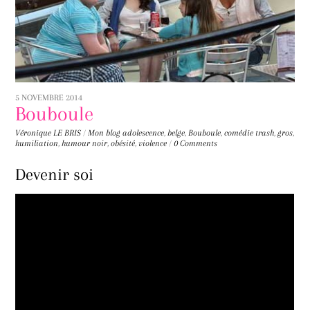
5 NOVEMBRE 2014
Bouboule
Véronique LE BRIS
/
Mon blog
adolescence
,
belge
,
Bouboule
,
comédie trash
,
gros
,
humiliation
,
humour noir
,
obésité
,
violence
/
0 Comments
Devenir soi