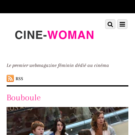
Scroll
down
to
Scroll
Menu
content
down
to
content
Le premier webmagazine féminin dédié au cinéma
RSS
Bouboule