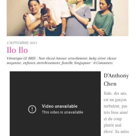
4 SEPTEMBRE 2013
Ilo Ilo
Véronique LE BRIS
/
Non classé
Amour
,
attachement
,
baby sitter
,
classe
moyenne.
,
enfance
,
enrichissement
,
famille
,
Singapour
/
0 Comments
D’Anthony
Chen
Jiale, dix ans,
est un garçon
turbulent, pas
très bien aimé
et du coup
plutôt mal
élevé. Sa mère