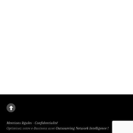
Judith Godrèche adapte sans génie Mémoire de fille d’Annie Ernaux. A Un
Certain Regard au 79e Festival de Cannes et en salle le 30 septembre 2026.
Un malus pour renforcer la parité au cinéma
Le 1er janvier 2027, un malus parité remplacera les bonus des subventions mis
en place en 2019, a annoncé le président du CNC. Parce que la place des femmes
au cinéma rétrograde.
Mentions légales
-
Confidentialité
Optimisez votre e-Business avec
Outsourcing Network Intelligence !