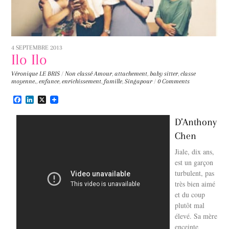
4 SEPTEMBRE 2013
Ilo Ilo
Véronique LE BRIS
/
Non classé
Amour
,
attachement
,
baby sitter
,
classe
moyenne.
,
enfance
,
enrichissement
,
famille
,
Singapour
/
0 Comments
F
L
X
a
i
c
n
D’Anthony
e
k
b
e
Chen
o
d
o
I
Jiale, dix ans,
k
n
est un garçon
turbulent, pas
très bien aimé
et du coup
plutôt mal
élevé. Sa mère
enceinte