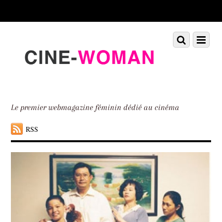
Scroll
down
to
Scroll
Menu
content
down
to
content
Le premier webmagazine féminin dédié au cinéma
RSS