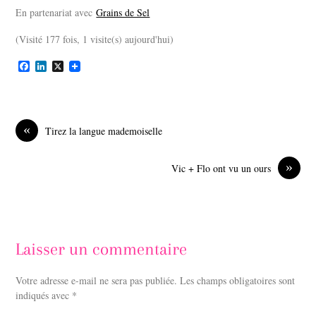
En partenariat avec
Grains de Sel
(Visité 177 fois, 1 visite(s) aujourd'hui)
F
L
X
a
i
c
n
e
k
b
e
o
d
«
Tirez la langue mademoiselle
o
I
k
n
»
Vic + Flo ont vu un ours
Laisser un commentaire
Votre adresse e-mail ne sera pas publiée.
Les champs obligatoires sont
indiqués avec
*