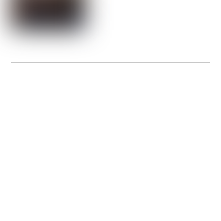
La Gacilly fête les 200 ans de la photo
20 expos pour célébrer les 23 ans du remarquable festival de la Gacilly et les 200
d’un art qu’il honore : la photographie.