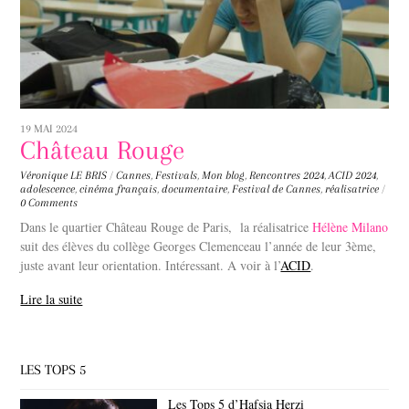
19 MAI 2024
Château Rouge
Véronique LE BRIS
/
Cannes
,
Festivals
,
Mon blog
,
Rencontres
2024
,
ACID 2024
,
adolescence
,
cinéma français
,
documentaire
,
Festival de Cannes
,
réalisatrice
/
0 Comments
Dans le quartier Château Rouge de Paris,
la réalisatrice
Hélène Milano
suit des élèves du collège Georges Clemenceau l’année de leur 3ème,
juste avant leur orientation. Intéressant.
A voir à l’
ACID
.
Lire la suite
LES TOPS 5
Les Tops 5 d’Hafsia Herzi