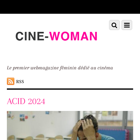
Scroll
down
to
Scroll
Menu
content
down
to
content
Le premier webmagazine féminin dédié au cinéma
RSS
ACID 2024