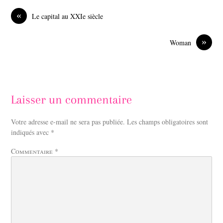
b
e
o
d
«
Le capital au XXIe siècle
o
I
k
n
»
Woman
Laisser un commentaire
Votre adresse e-mail ne sera pas publiée.
Les champs obligatoires sont
indiqués avec
*
Commentaire
*