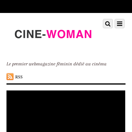
Scroll
down
to
Scroll
Menu
content
down
to
content
Le premier webmagazine féminin dédié au cinéma
RSS