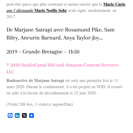
Marie Curie
peut-être parce que plus contraint et moins sincère que le
Marie Noëlle Sehr
que l’allemande
avait signé, modestement, en
2017.
De Marjane Satrapi avec Rosamund Pike, Sam
Riley, Aneurin Barnard, Anya Taylor-Joy…
2019 – Grande-Bretagne – 1h50
© 2020-StudioCanal-SAS-and-Amazon-Content-Services-
LLC
Radioactive de Marjane Satrapi
est sorti une première fois le 11
mars 2020. Durant le confinement, il a été projeté en VOD. Il ressort
en salle à la faveur du déconfinement le 22 juin 2020.
(Visité 248 fois, 1 visite(s) aujourd'hui)
F
L
X
a
i
c
n
e
k