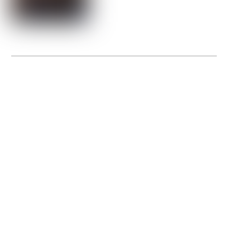
La Gacilly fête les 200 ans de la photo
20 expos pour célébrer les 23 ans du remarquable festival de la Gacilly et les 200
d’un art qu’il honore : la photographie.