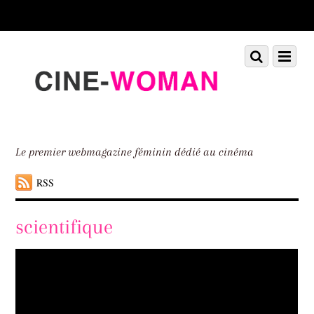
Scroll
down
to
Scroll
Menu
content
down
to
content
Le premier webmagazine féminin dédié au cinéma
RSS
scientifique