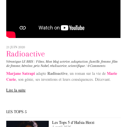
21 JUIN 2020
Radioactive
Véronique LE BRIS
/
Films
,
Mon blog
actrice
,
adaptation
,
famille
,
femme
,
film
de femme
,
héroïne
,
prix Nobel
,
réalisatrice
,
scientifique
/
0 Comments
Marjane Satrapi
Radioactive
Marie
adapte
, un roman sur la vie de
Curie
, son génie, ses inventions et leurs conséquences. Décevant.
Lire la suite
LES TOPS 5
Les Tops 5 d’Hafsia Herzi