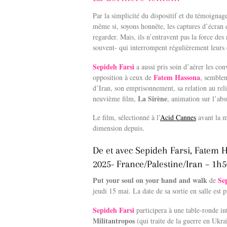
Par la simplicité du dispositif et du témoignage
même si, soyons honnête, les captures d’écran 
regarder. Mais, ils n’entravent pas la force de
souvent- qui interrompent régulièrement leurs
Sepideh Farsi
a aussi pris soin d’aérer les co
Fatem Hassona
opposition à ceux de
, semblen
d’Iran, son emprisonnement, sa relation au relig
La Sirène
neuvième film,
, animation sur l’abs
Le film, sélectionné à l’
Acid Cannes
avant la 
dimension depuis.
De et avec Sepideh Farsi, Fatem 
2025- France/Palestine/Iran – 1h5
Put your soul on your hand and walk
Se
de
jeudi 15 mai. La date de sa sortie en salle est
Sepideh Farsi
participera à une table-ronde in
Militantropos
(qui traite de la guerre en Ukr