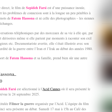
Sepideh Farsi
 direct, le film de
est d’une puissance inouïe,
et les problèmes de connexion sont à la longue un peu pénibles à
Fatem Hassona
s mots de
et ni celle des photographies – les siennes
 échanges.
nversations téléphoniques par des morceaux de sa vie à elle qui, par
t dérisoires même si elle parient par moments à raconter son exil
ieux etc. Documentariste avertie, elle s’était illustrée avec son
urdité de la guerre entre l’Iran et l’Irak au début des années 1980.
Fatem Hassona
mort de
et sa famille, prend bien sûr une autre
Hassona..
0
pideh Farsi
est sélectionné à l’
Acid Cannes
où il sera présenté le
 prévue le 24 septembre 2025.
Filmer la guerre
titulée
organisée par l’Acid. L’équipe du film
aïne) sera présente au débat. Samedi 17 mai à 15h au Café des