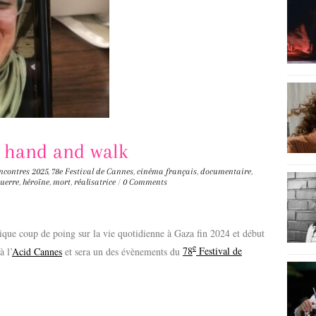
r hand and walk
ncontres
2025
,
78e Festival de Cannes
,
cinéma français
,
documentaire
,
uerre
,
héroïne
,
mort
,
réalisatrice
/
0 Comments
itique coup de poing sur la vie quotidienne à Gaza fin 2024 et début
e
à l’
Acid Cannes
et sera un des évènements du
78
Festival de