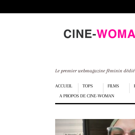
Scroll
down
to
content
Le premier webmagazine féminin dédi
Menu
ACCUEIL
TOPS
FILMS
A PROPOS DE CINE-WOMAN
Scroll
down
to
content