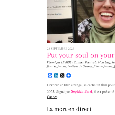
23 SEPTEMBRE 2025
Put your soul on you
Véronique LE BRIS
/
Cannes
,
Festivals
,
Mon blog
,
Re
famille
,
femme
,
Festival de Cannes
,
film de femme
,
g
F
L
X
a
i
c
n
Derrière ce titre étrange, se cache un film pol
e
k
Sepideh Farsi
2025. Signé par
, il est présenté 
b
e
o
d
Cannes
.
o
I
k
n
La mort en direct