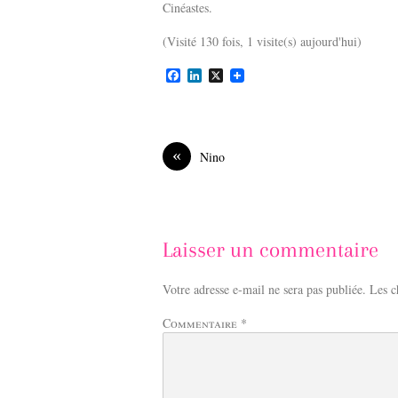
Cinéastes.
(Visité 130 fois, 1 visite(s) aujourd'hui)
F
L
X
a
i
c
n
e
k
b
e
o
d
«
Nino
o
I
k
n
Laisser un commentaire
Votre adresse e-mail ne sera pas publiée.
Les c
Commentaire
*