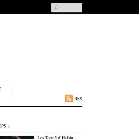
Search
M
RSS
OPS 5
Les Tops 5 d’Hafsia