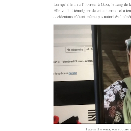
Lorsqu’elle a vu l’horreur à Gaza, le sang de l
Elle voulait témoigner de cette horreur et a ten
occidentaux n’étant même pas autorisés à pénét
Fatem Hassona, son sourire é