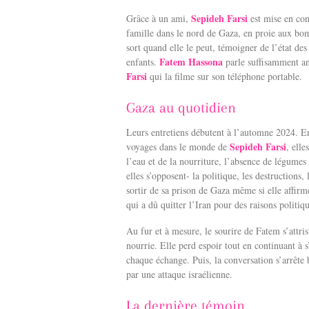
Sepideh Farsi
Grâce à un ami,
est mise en co
famille dans le nord de Gaza, en proie aux bo
sort quand elle le peut, témoigner de l’état des
Fatem Hassona
enfants.
parle suffisamment an
Farsi
qui la filme sur son téléphone portable.
Gaza au quotidien
Leurs entretiens débutent à l’automne 2024. E
Sepideh Farsi
voyages dans le monde de
, elle
l’eau et de la nourriture, l’absence de légumes o
elles s’opposent- la politique, les destructions, 
sortir de sa prison de Gaza même si elle affirm
qui a dû quitter l’Iran pour des raisons politiq
Au fur et à mesure, le sourire de Fatem s’attri
nourrie. Elle perd espoir tout en continuant à s
chaque échange. Puis, la conversation s’arrête b
par une attaque israélienne.
La dernière témoin