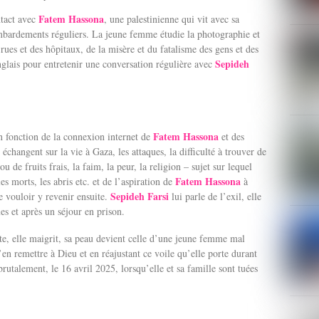
Fatem Hassona
ntact avec
, une palestinienne qui vit avec sa
mbardements réguliers. La jeune femme étudie la photographie et
 rues et des hôpitaux, de la misère et du fatalisme des gens et des
Sepideh
glais pour entretenir une conversation régulière avec
F
atem Hassona
n fonction de la connexion internet de
et des
s échangent sur la vie à Gaza, les attaques, la difficulté à trouver de
u de fruits frais, la faim, la peur, la religion – sujet sur lequel
Fatem Hassona
les morts, les abris etc. et de l’aspiration de
à
Sepideh Farsi
e vouloir y revenir ensuite.
lui parle de l’exil, elle
ues et après un séjour en prison.
ste, elle maigrit, sa peau devient celle d’une jeune femme mal
’en remettre à Dieu et en réajustant ce voile qu’elle porte durant
rutalement, le 16 avril 2025, lorsqu’elle et sa famille sont tuées