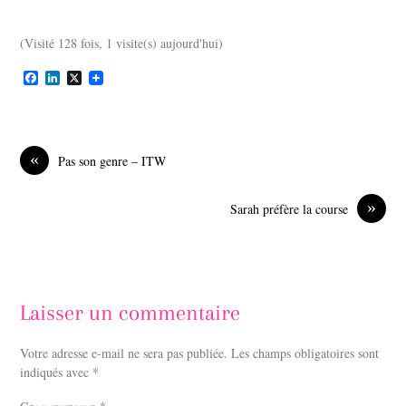
c
n
e
k
b
e
(Visité 128 fois, 1 visite(s) aujourd'hui)
o
d
o
I
k
n
F
L
X
a
i
c
n
e
k
b
e
o
d
«
Pas son genre – ITW
o
I
k
n
»
Sarah préfère la course
Laisser un commentaire
Votre adresse e-mail ne sera pas publiée.
Les champs obligatoires sont
indiqués avec
*