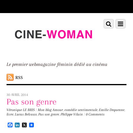
Scroll
down
to
Scroll
Menu
content
down
to
content
Le premier webmagazine féminin dédié au cinéma
RSS
30 AVRIL 2014
Pas son genre
Véronique LE BRIS
/
Mon blog
Amour
,
comédie sentimentale
,
Emilie Dequenne
,
livre
,
Lucas Belvaux
,
Pas son genre
,
Philippe Vilain
/
0 Comments
F
L
X
a
i