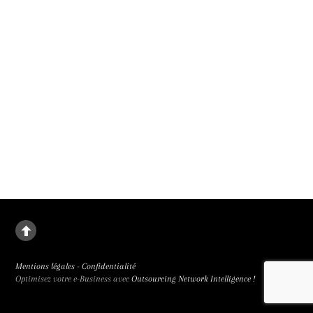
La deuxième fille
Le destin de Juanjuan, petite fille rebelle, dans la Chine de l’enfant unique. La
deuxième fille signée Zou Jing, révélé à la 65e Semaine de la Critique et primée
trois fois, est de facture classique et bouleversant.
Mentions légales
-
Confidentialité
Optimisez votre e-Business avec
Outsourcing Network Intelligence !