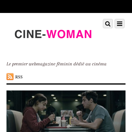
Scroll
down
to
Scroll
Menu
content
down
to
content
Le premier webmagazine féminin dédié au cinéma
RSS