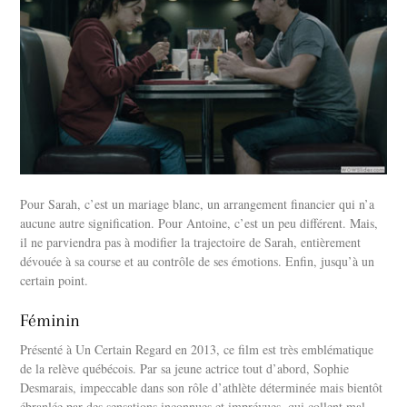
Pour Sarah, c’est un mariage blanc, un arrangement financier qui n’a
aucune autre signification. Pour Antoine, c’est un peu différent. Mais,
il ne parviendra pas à modifier la trajectoire de Sarah, entièrement
dévouée à sa course et au contrôle de ses émotions. Enfin, jusqu’à un
certain point.
Féminin
Présenté à Un Certain Regard en 2013, ce film est très emblématique
de la relève québécois. Par sa jeune actrice tout d’abord, Sophie
Desmarais, impeccable dans son rôle d’athlète déterminée mais bientôt
ébranlée par des sensations inconnues et imprévues, qui collent mal