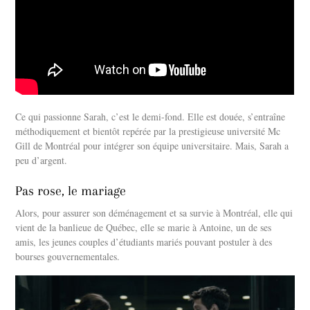
Ce qui passionne Sarah, c’est le demi-fond. Elle est douée, s’entraîne
méthodiquement et bientôt repérée par la prestigieuse université Mc
Gill de Montréal pour intégrer son équipe universitaire. Mais, Sarah a
peu d’argent.
Pas rose, le mariage
Alors, pour assurer son déménagement et sa survie à Montréal, elle qui
vient de la banlieue de Québec, elle se marie à Antoine, un de ses
amis, les jeunes couples d’étudiants mariés pouvant postuler à des
bourses gouvernementales.