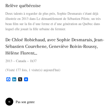
Relève québécoise
Deux talents à regarder de plus près, Sophie Desmarais s’étant déjà
illustrée en 2013 dans Le démantèlement de Sébastien Pilote, un très
beau film sur la fin d’une ferme et d’une génération au Québec dans
lequel elle jouait la fille urbaine du fermier.
De Chloé Robichaud, avec Sophie Desmarais, Jean-
Sébastien Courchene, Geneviève Boivin-Roussy,
Hélène Florent…
2013 – Canada – 1h37
(Visité 177 fois, 1 visite(s) aujourd'hui)
F
L
X
a
i
c
n
e
k
b
e
o
d
«
Pas son genre
o
I
k
n