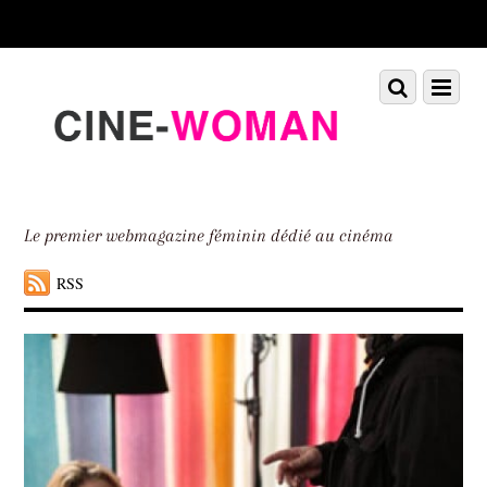
Scroll
down
to
Scroll
Menu
content
down
to
content
Le premier webmagazine féminin dédié au cinéma
RSS