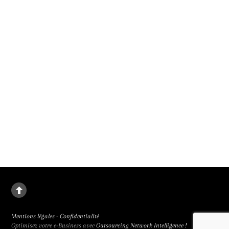
1er film présenté en compétition officielle au 79e festival de Cannes. Il sortira le
9 septembre 2026.
La deuxième fille
Le destin de Juanjuan, petite fille rebelle, dans la Chine de l’enfant unique. La
deuxième fille signée Zou Jing, révélé à la 65e Semaine de la Critique et primée
trois fois, est de facture classique et bouleversant.
Mentions légales
-
Confidentialité
Optimisez votre e-Business avec
Outsourcing Network Intelligence !