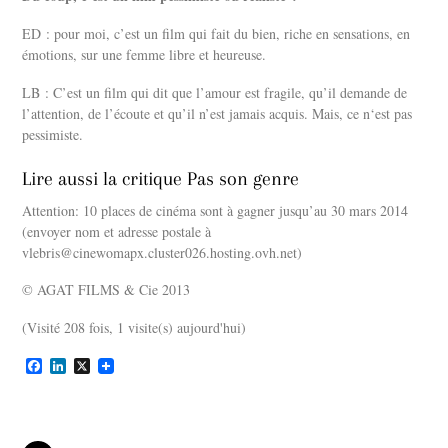
ED : pour moi, c’est un film qui fait du bien, riche en sensations, en
émotions, sur une femme libre et heureuse.
LB : C’est un film qui dit que l’amour est fragile, qu’il demande de
l’attention, de l’écoute et qu’il n’est jamais acquis. Mais, ce n‘est pas
pessimiste.
Lire aussi la critique Pas son genre
Attention: 10 places de cinéma sont à gagner jusqu’au 30 mars 2014
(envoyer nom et adresse postale à
vlebris@cinewomapx.cluster026.hosting.ovh.net)
© AGAT FILMS & Cie 2013
(Visité 208 fois, 1 visite(s) aujourd'hui)
F
L
X
a
i
c
n
e
k
b
e
o
d