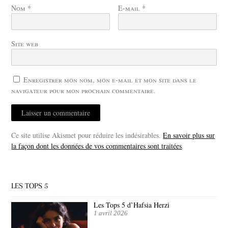
Nom
*
E-mail
*
Site web
Enregistrer mon nom, mon e-mail et mon site dans le
navigateur pour mon prochain commentaire.
Ce site utilise Akismet pour réduire les indésirables.
En savoir plus sur
la façon dont les données de vos commentaires sont traitées
.
LES TOPS 5
Les Tops 5 d’Hafsia Herzi
1 avril 2026