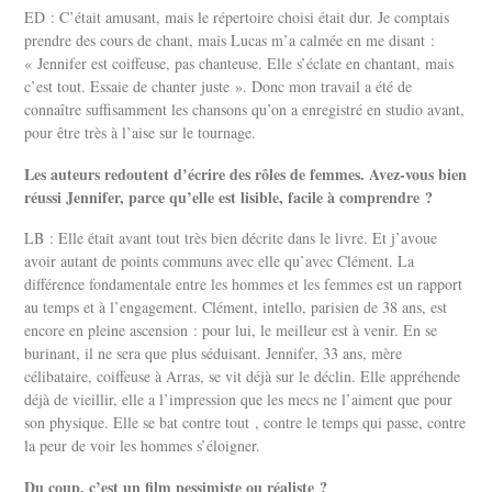
ED : C’était amusant, mais le répertoire choisi était dur. Je comptais
prendre des cours de chant, mais Lucas m’a calmée en me disant :
« Jennifer est coiffeuse, pas chanteuse. Elle s’éclate en chantant, mais
c’est tout. Essaie de chanter juste ». Donc mon travail a été de
connaître suffisamment les chansons qu’on a enregistré en studio avant,
pour être très à l’aise sur le tournage.
Les auteurs redoutent d’écrire des rôles de femmes. Avez-vous bien
réussi Jennifer, parce qu’elle est lisible, facile à comprendre ?
LB : Elle était avant tout très bien décrite dans le livre. Et j’avoue
avoir autant de points communs avec elle qu’avec Clément. La
différence fondamentale entre les hommes et les femmes est un rapport
au temps et à l’engagement. Clément, intello, parisien de 38 ans, est
encore en pleine ascension : pour lui, le meilleur est à venir. En se
burinant, il ne sera que plus séduisant. Jennifer, 33 ans, mère
célibataire, coiffeuse à Arras, se vit déjà sur le déclin. Elle appréhende
déjà de vieillir, elle a l’impression que les mecs ne l’aiment que pour
son physique. Elle se bat contre tout , contre le temps qui passe, contre
la peur de voir les hommes s’éloigner.
Du coup, c’est un film pessimiste ou réaliste ?