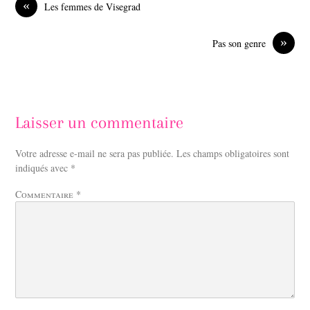
«
Les femmes de Visegrad
o
I
k
n
»
Pas son genre
Laisser un commentaire
Votre adresse e-mail ne sera pas publiée.
Les champs obligatoires sont
indiqués avec
*
Commentaire
*