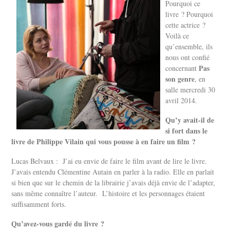
Pourquoi ce
livre ? Pourquoi
cette actrice ?
Voilà ce
qu’ensemble, ils
nous ont confié
Pas
concernant
son genre
, en
salle mercredi 30
avril 2014.
Qu’y avait-il de
si fort dans le
livre de Philippe Vilain qui vous pousse à en faire un film ?
Lucas Belvaux : J’ai eu envie de faire le film avant de lire le livre.
J’avais entendu Clémentine Autain en parler à la radio. Elle en parlait
si bien que sur le chemin de la librairie j’avais déjà envie de l’adapter,
sans même connaître l’auteur. L’histoire et les personnages étaient
suffisamment forts.
Qu’avez-vous gardé du livre ?