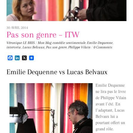
30 AVRIL 2014
Pas son genre – ITW
Véronique LE BRIS
/
Mon blog
comédie sentimentale
,
Emilie Dequenne
,
interveiw
,
Lucas Belvaux
,
Pas son genre
,
Philippe Vilain
/
0 Comments
F
L
X
a
i
c
n
Emilie Dequenne vs Lucas Belvaux
e
k
b
e
o
d
Emilie Dequenne
o
I
k
n
ne lira pas le livre
de Philippe Vilain
avant l’été. En
l’adaptant, Lucas
Belvaux lui a
pourtant offert un
grand rôle.