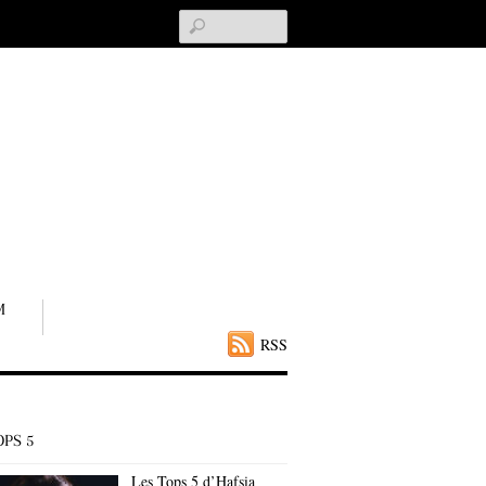
Search
M
RSS
OPS 5
Les Tops 5 d’Hafsia