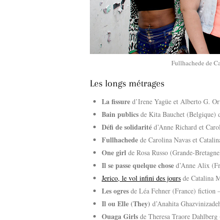
Fullhachede de Ca
Les longs métrages
La fissure
d’Irene Yagüe et Alberto G. Or
Bain publics
de Kita Bauchet (Belgique) 
Défi de solidarité
d’Anne Richard et Caro
Fullhachede
de Carolina Navas et Catali
One girl
de Rosa Russo (Grande-Bretagne
Il se passe quelque chose
d’Anne Alix (Fr
Jerico, le vol infini des jours
de Catalina 
Les ogres
de Léa Fehner (France) fiction 
Il ou Elle (They)
d’Anahita Ghazvinizadeh 
Ouaga Girls
de Theresa Traore Dahlberg 