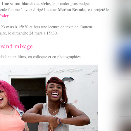
Une saison blanche et sèche
d,
, le premier gros budget
Marlon Brando,
 seule femme à avoir dirigé l’acteur
est projeté le
Palcy
.
 23 mars à 15h30 et fera une lecture de texte de l’auteur
ire, le dimanche 24 mars à 15h30.
Grand mixage
 décline en films, en colloque et en photographies.