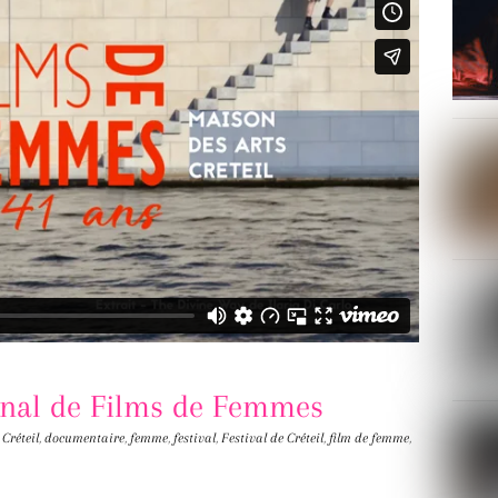
ional de Films de Femmes
Créteil
,
documentaire
,
femme
,
festival
,
Festival de Créteil
,
film de femme
,