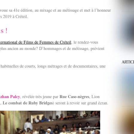
voue sa 41e édition, au mixage et au métissage et met à l’honneur
s 2019 à Créteil.
s !
nternational de Films de Femmes de Créteil
, le rendez-vous
e plus ancien au monde? D’hommages et de métissage, prévient
ARTIC
abituelles de courts, longs métrages et de documentaires, une
zhan Palcy
Rue Case-nègres
, révélée très jeune par
, Lion
n
Le combat de Ruby Bridges
,
) seront à revoir sur grand écran.