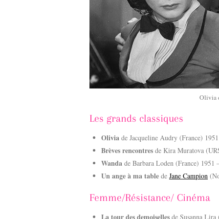
Olivia
Les grands classiques
Olivia
de Jacqueline Audry (France) 1951 –
Brèves rencontres
de Kira Muratova (URS
Wanda
de Barbara Loden (France) 1951 –
Un ange à ma table
de
Jane Campion
(No
Femme/Résistance/ Cinéma
La tour des demoiselles
de Susanna Lira 