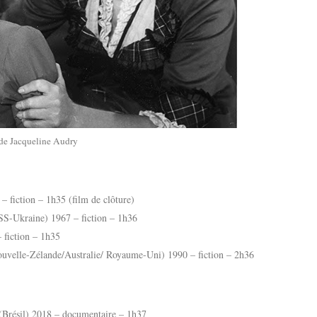
 de Jacqueline Audry
 fiction – 1h35 (film de clôture)
S-Ukraine) 1967 – fiction – 1h36
 fiction – 1h35
uvelle-Zélande/Australie/ Royaume-Uni) 1990 – fiction – 2h36
(Brésil) 2018 – documentaire – 1h37