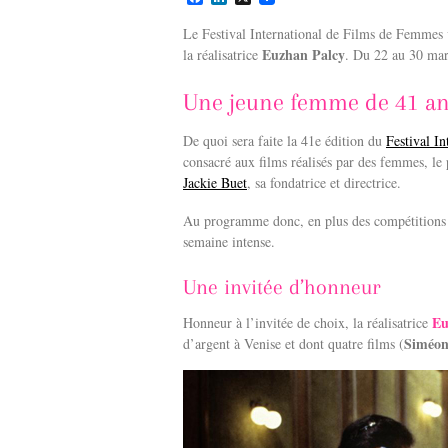
a
i
c
n
Le Festival International de Films de Femmes 
e
k
Euzhan Palcy
la réalisatrice
. Du 22 au 30 mar
b
e
o
d
o
I
Une jeune femme de 41 an
k
n
De quoi sera faite la 41e édition du
Festival I
consacré aux films réalisés par des femmes, l
Jackie Buet
, sa fondatrice et directrice.
Au programme donc, en plus des compétitions h
semaine intense.
Une invitée d’honneur
Eu
Honneur à l’invitée de choix, la réalisatrice
Siméo
d’argent à Venise et dont quatre films (