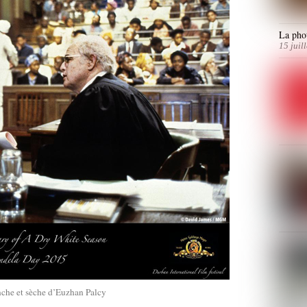
La phot
15 juil
nche et sèche d’Euzhan Palcy