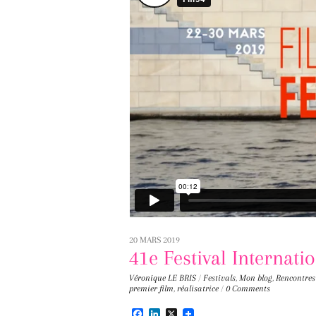
20 MARS 2019
41e Festival Internat
Véronique LE BRIS
/
Festivals
,
Mon blog
,
Rencontres
premier film
,
réalisatrice
/
0 Comments
F
L
X