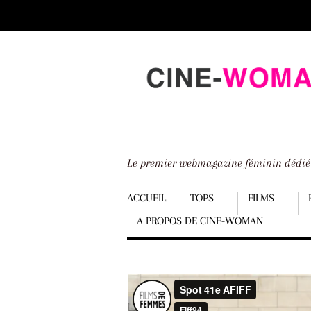
Scroll
down
to
content
Le premier webmagazine féminin dédi
Menu
ACCUEIL
TOPS
FILMS
A PROPOS DE CINE-WOMAN
Scroll
down
to
content