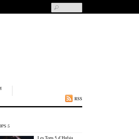
Search
M
RSS
OPS 5
Les Tops 5 d’Hafsia