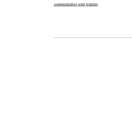
commentaires sont traitées
.
20 expos pou