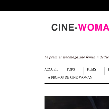
Scroll
down
to
content
Le premier webmagazine féminin dédi
Menu
ACCUEIL
TOPS
FILMS
A PROPOS DE CINE-WOMAN
Scroll
down
to
content