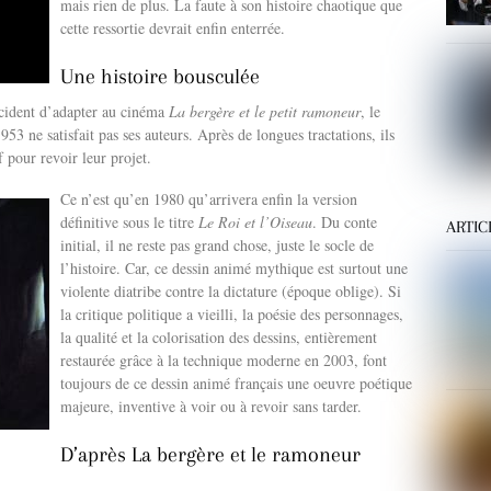
mais rien de plus. La faute à son histoire chaotique que
cette ressortie devrait enfin enterrée.
Une histoire bousculée
cident d’adapter au cinéma
La bergère et le petit ramoneur
, le
53 ne satisfait pas ses auteurs. Après de longues tractations, ils
if pour revoir leur projet.
Ce n’est qu’en 1980 qu’arrivera enfin la version
définitive sous le titre
Le Roi et l’Oiseau
. Du conte
ARTIC
initial, il ne reste pas grand chose, juste le socle de
l’histoire. Car, ce dessin animé mythique est surtout une
violente diatribe contre la dictature (époque oblige). Si
la critique politique a vieilli, la poésie des personnages,
la qualité et la colorisation des dessins, entièrement
restaurée grâce à la technique moderne en 2003, font
toujours de ce dessin animé français une oeuvre poétique
majeure, inventive à voir ou à revoir sans tarder.
D’après La bergère et le ramoneur