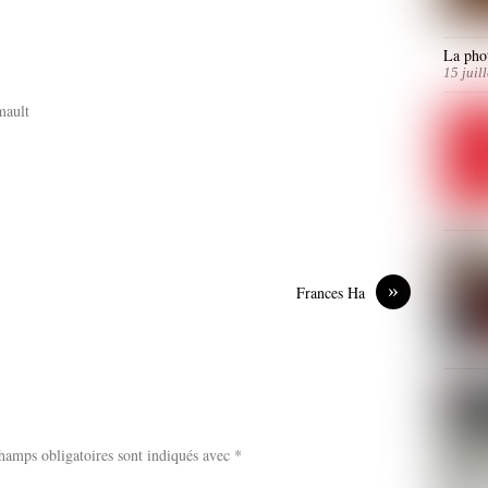
La phot
15 juil
mault
»
Frances Ha
hamps obligatoires sont indiqués avec
*