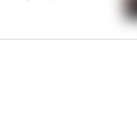
La Gacilly fête les 200 ans de la photo
r célébrer les 23 ans du remarquable festival de la Gacilly et les 200 d’un art qu’il honore : la 