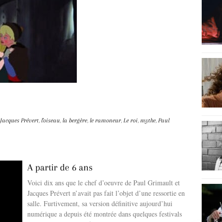
Jacques Prévert
,
l'oiseau
,
la bergère
,
le ramoneur
,
Le roi
,
mythe
,
Paul
A partir de 6 ans
Voici dix ans que le chef d’oeuvre de Paul Grimault et
Jacques Prévert n’avait pas fait l’objet d’une ressortie en
salle. Furtivement, sa version définitive aujourd’hui
numérique a depuis été montrée dans quelques festivals