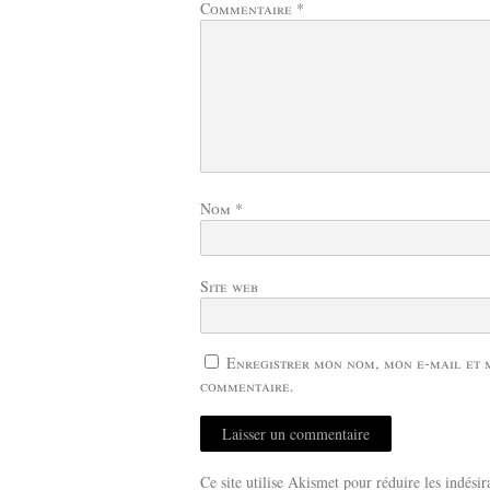
Commentaire
*
Nom
*
Site web
Enregistrer mon nom, mon e-mail et 
commentaire.
Ce site utilise Akismet pour réduire les indésir