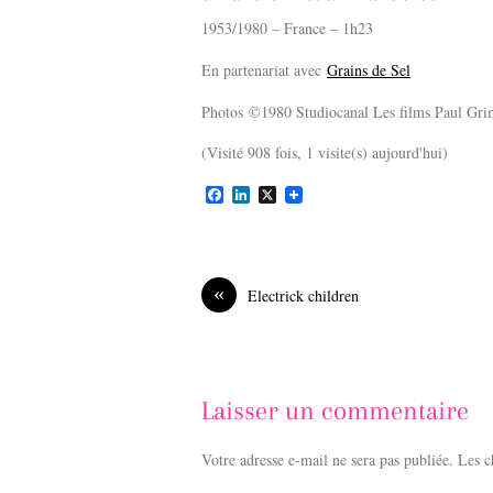
1953/1980 – France – 1h23
En partenariat avec
Grains de Sel
Photos ©1980 Studiocanal Les films Paul Gri
(Visité 908 fois, 1 visite(s) aujourd'hui)
F
L
X
a
i
c
n
e
k
b
e
o
d
«
Electrick children
o
I
k
n
Laisser un commentaire
Votre adresse e-mail ne sera pas publiée.
Les c