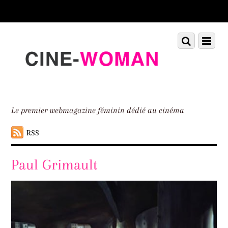
Scroll
down
to
Scroll
Menu
content
down
to
content
Le premier webmagazine féminin dédié au cinéma
RSS
Paul Grimault