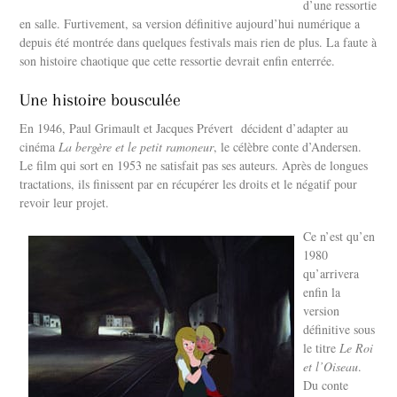
d’une ressortie
en salle. Furtivement, sa version définitive aujourd’hui numérique a
depuis été montrée dans quelques festivals mais rien de plus. La faute à
son histoire chaotique que cette ressortie devrait enfin enterrée.
Une histoire bousculée
En 1946, Paul Grimault et Jacques Prévert décident d’adapter au
cinéma
La bergère et le petit ramoneur
, le célèbre conte d’Andersen.
Le film qui sort en 1953 ne satisfait pas ses auteurs. Après de longues
tractations, ils finissent par en récupérer les droits et le négatif pour
revoir leur projet.
Ce n’est qu’en
1980
qu’arrivera
enfin la
version
définitive sous
le titre
Le Roi
et l’Oiseau
.
Du conte