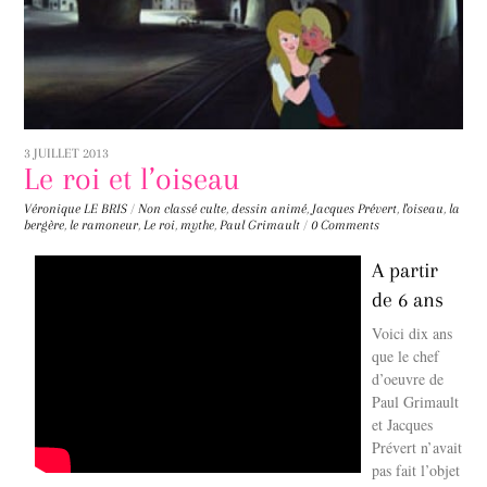
3 JUILLET 2013
Le roi et l’oiseau
Véronique LE BRIS
/
Non classé
culte
,
dessin animé
,
Jacques Prévert
,
l'oiseau
,
la
bergère
,
le ramoneur
,
Le roi
,
mythe
,
Paul Grimault
/
0 Comments
A partir
de 6 ans
Voici dix ans
que le chef
d’oeuvre de
Paul Grimault
et Jacques
Prévert n’avait
pas fait l’objet