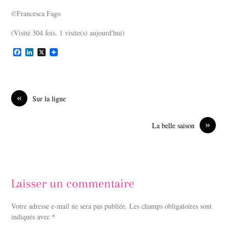
©Francesca Fago
(Visité 304 fois, 1 visite(s) aujourd'hui)
F
L
X
a
i
c
n
e
k
b
e
o
d
«
Sur la ligne
o
I
k
n
»
La belle saison
Laisser un commentaire
Votre adresse e-mail ne sera pas publiée.
Les champs obligatoires sont
indiqués avec
*