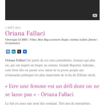
5 AOÛT 2015
Oriana Fallaci
Véronique LE BRIS
/
Films
,
Mon blog
aventure
,
biopic
,
cinéma italien
,
femme
/
0 Comments
F
L
X
a
i
c
n
Oriana Fallaci
fait partie de ces rares journalistes, femmes qui plus
e
k
est, qui ont inspiré un biopic au cinéma. Grande Reporter italienne,
b
e
cette forte tête est passée avec talent de la presse people aux
o
d
o
I
événements politiques les plus importants de la fin du XXème siècle.
k
n
« Etre une femme est un défi dont on ne
se lasse pas » – Oriana Fallaci
Le fait est assez rare pour être souligné. Très peu de journalistes,