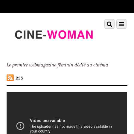
Scroll
down
to
Scroll
Menu
content
down
to
content
Le premier webmagazine féminin dédié au cinéma
RSS