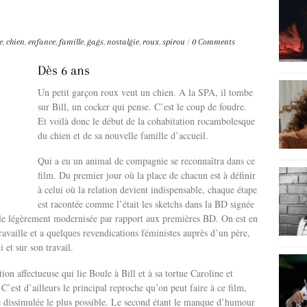
e
,
chien
,
enfance
,
famille
,
gags
,
nostalgie
,
roux
,
spirou
/
0 Comments
Dès 6 ans
Un petit garçon roux veut un chien. A la SPA, il tombe
sur Bill, un cocker qui pense. C’est le coup de foudre.
Et voilà donc le début de la cohabitation rocambolesque
du chien et de sa nouvelle famille d’accueil.
Qui a eu un animal de compagnie se reconnaîtra dans ce
film. Du premier jour où la place de chacun est à définir
à celui où la relation devient indispensable, chaque étape
est racontée comme l’était les sketchs dans la BD signée
lle légèrement modernisée par rapport aux premières BD. On est en
availle et a quelques revendications féministes auprès d’un père,
i et sur son travail.
ation affectueuse qui lie Boule à Bill et à sa tortue Caroline et
C’est d’ailleurs le principal reproche qu’on peut faire à ce film,
té dissimulée le plus possible. Le second étant le manque d’humour