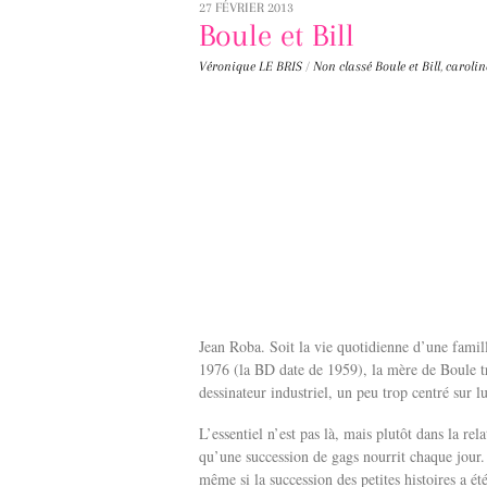
27 FÉVRIER 2013
Boule et Bill
Véronique LE BRIS
/
Non classé
Boule et Bill
,
carolin
Jean Roba. Soit la vie quotidienne d’une fami
1976 (la BD date de 1959), la mère de Boule tr
dessinateur industriel, un peu trop centré sur lu
L’essentiel n’est pas là, mais plutôt dans la rel
qu’une succession de gags nourrit chaque jour. 
même si la succession des petites histoires a é