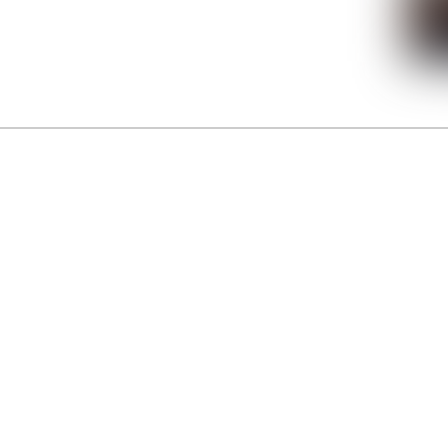
La Gacilly fête les 200 ans de la photo
r célébrer les 23 ans du remarquable festival de la Gacilly et les 200 d’un art qu’il honore : la 