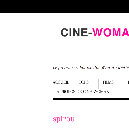
Scroll
down
to
content
Le premier webmagazine féminin dédi
Menu
ACCUEIL
TOPS
FILMS
A PROPOS DE CINE-WOMAN
Scroll
down
to
spirou
content