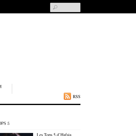
Search
M
RSS
OPS 5
Les Tops 5 d’Hafsia