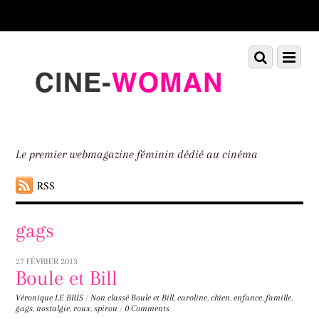
Scroll
down
to
Scroll
Menu
content
down
to
content
Le premier webmagazine féminin dédié au cinéma
RSS
gags
27 FÉVRIER 2013
Boule et Bill
Véronique LE BRIS
/
Non classé
Boule et Bill
,
caroline
,
chien
,
enfance
,
famille
,
gags
,
nostalgie
,
roux
,
spirou
/
0 Comments