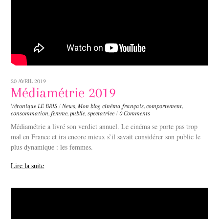
20 AVRIL 2019
Médiamétrie 2019
Véronique LE BRIS
/
News
,
Mon blog
cinéma français
,
comportement
,
consommation
,
femme
,
public
,
spectatrice
/
0 Comments
Médiamétrie a livré son verdict annuel. Le cinéma se porte pas trop
mal en France et ira encore mieux s’il savait considérer son public le
plus dynamique : les femmes.
Lire la suite