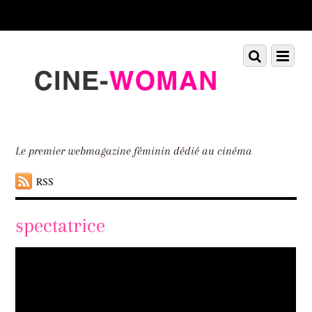
Scroll
down
to
Scroll
Menu
content
down
to
content
Le premier webmagazine féminin dédié au cinéma
RSS
spectatrice