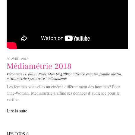
30 AVRIL 2018
Médiamétrie 2018
Véronique LE BRIS
/
News
,
Mon blog
2017
,
audience
,
enquête
,
femme
,
média
,
médiamétrie
,
spectatrice
/
0 Comments
Les femmes vont-elles au cinéma différemment des hommes? Pour
Cine-Woman, Médiamétrie a affiné ses données d’audience pour le
vérifier.
Lire la suite
LES TOPS 5