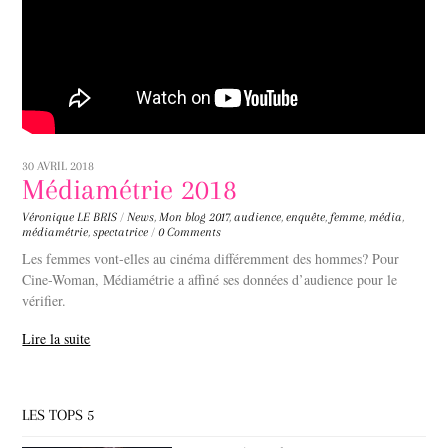
30 AVRIL 2018
Médiamétrie 2018
Véronique LE BRIS
/
News
,
Mon blog
2017
,
audience
,
enquête
,
femme
,
média
,
médiamétrie
,
spectatrice
/
0 Comments
Les femmes vont-elles au cinéma différemment des hommes? Pour
Cine-Woman, Médiamétrie a affiné ses données d’audience pour le
vérifier.
Lire la suite
LES TOPS 5