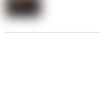
La Gacilly fête les 200 ans de la photo
20 expos pour célébrer les 23 ans du remarquable festival de la Gacilly et les 200
d’un art qu’il honore : la photographie.