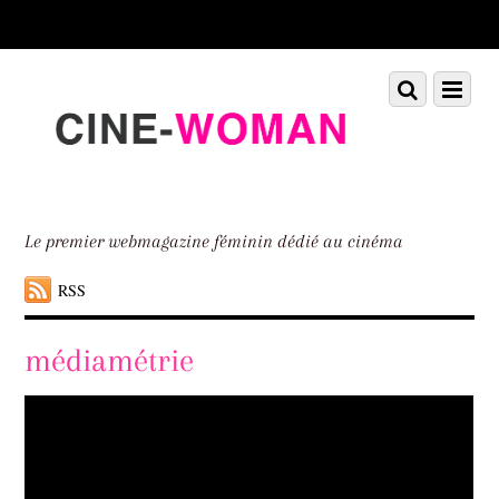
Scroll
down
to
Scroll
Menu
content
down
to
content
Le premier webmagazine féminin dédié au cinéma
RSS
médiamétrie