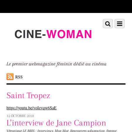
Scroll
down
to
Scroll
Menu
content
down
to
content
Le premier webmagazine féminin dédié au cinéma
RSS
Saint Tropez
https://youtu.be/voIevqw6SaE
12 OCTOBRE 2018
L’interview de Jane Campion
Véronique LE BRIS
/
Interviews
,
Mon blog
,
Rencontres
adaptation
,
femme
,