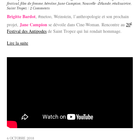
festival
,
film de femme
,
héroïne
,
Jane Campion
,
Nouvelle -Zélande
,
réalisatrice
,
Saint Tropez
/
2 Comments
Brigitte Bardot
, #metoo, Weinstein, l’anthropologie et son prochain
e
Jane Campion
projet,
se dévoile dans Cine-Woman. Rencontre au
20
Festival des Antipodes
de Saint Tropez qui lui rendait hommage.
Lire la suite
6 OCTOBRE 2018