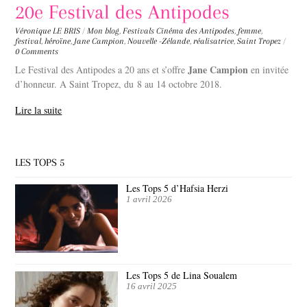
20e Festival des Antipodes
Véronique LE BRIS
/
Mon blog
,
Festivals
Cinéma des Antipodes
,
femme
,
festival
,
héroïne
,
Jane Campion
,
Nouvelle -Zélande
,
réalisatrice
,
Saint Tropez
/
0 Comments
Jane Campion
Le Festival des Antipodes a 20 ans et s’offre
en invitée
d’honneur. A Saint Tropez, du 8 au 14 octobre 2018.
Lire la suite
LES TOPS 5
Les Tops 5 d’Hafsia Herzi
1 avril 2026
Les Tops 5 de Lina Soualem
16 avril 2025