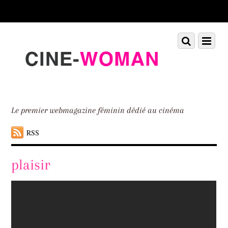
Scroll
down
to
Scroll
Menu
content
down
to
content
Le premier webmagazine féminin dédié au cinéma
RSS
plaisir