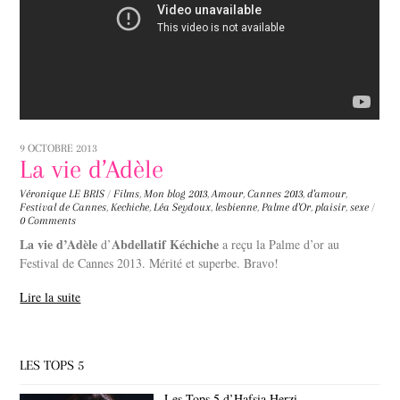
9 OCTOBRE 2013
La vie d’Adèle
Véronique LE BRIS
/
Films
,
Mon blog
2013
,
Amour
,
Cannes 2013
,
d'amour
,
Festival de Cannes
,
Kechiche
,
Léa Seydoux
,
lesbienne
,
Palme d'Or
,
plaisir
,
sexe
/
0 Comments
La vie d’Adèle
Abdellatif Kéchiche
d’
a reçu la Palme d’or au
Festival de Cannes 2013. Mérité et superbe. Bravo!
Lire la suite
LES TOPS 5
Les Tops 5 d’Hafsia Herzi