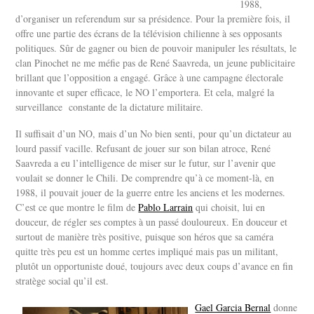
1988,
d’organiser un referendum sur sa présidence. Pour la première fois, il
offre une partie des écrans de la télévision chilienne à ses opposants
politiques. Sûr de gagner ou bien de pouvoir manipuler les résultats, le
clan Pinochet ne me méfie pas de René Saavreda, un jeune publicitaire
brillant que l’opposition a engagé. Grâce à une campagne électorale
innovante et super efficace, le NO l’emportera. Et cela, malgré la
surveillance constante de la dictature militaire.
Il suffisait d’un NO, mais d’un No bien senti, pour qu’un dictateur au
lourd passif vacille. Refusant de jouer sur son bilan atroce, René
Saavreda a eu l’intelligence de miser sur le futur, sur l’avenir que
voulait se donner le Chili. De comprendre qu’à ce moment-là, en
1988, il pouvait jouer de la guerre entre les anciens et les modernes.
C’est ce que montre le film de
Pablo Larrain
qui choisit, lui en
douceur, de régler ses comptes à un passé douloureux. En douceur et
surtout de manière très positive, puisque son héros que sa caméra
quitte très peu est un homme certes impliqué mais pas un militant,
plutôt un opportuniste doué, toujours avec deux coups d’avance en fin
stratège social qu’il est.
Gael Garcia Bernal
donne