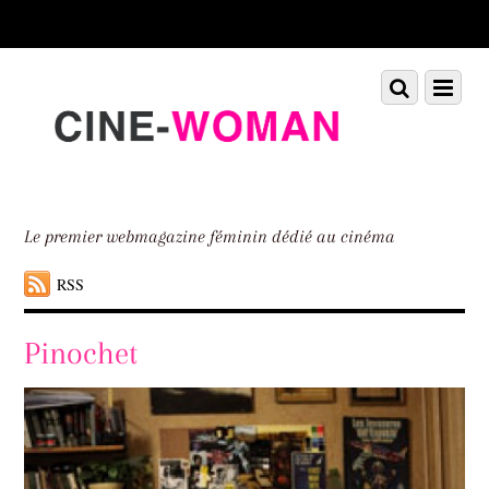
Scroll
down
to
Scroll
Menu
content
down
to
content
Le premier webmagazine féminin dédié au cinéma
RSS
Pinochet