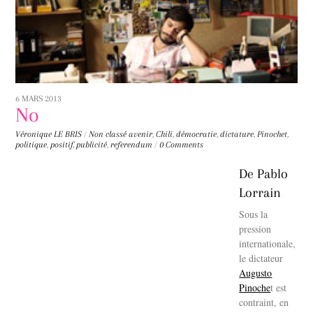
6 MARS 2013
No
Véronique LE BRIS
/
Non classé
avenir
,
Chili
,
démocratie
,
dictature
,
Pinochet
,
politique
,
positif
,
publicité
,
referendum
/
0 Comments
De Pablo
Lorrain
Sous la
pression
internationale,
le dictateur
Augusto
Pinoche
t est
contraint, en