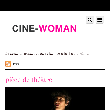
Scroll
down
to
Scroll
Menu
content
down
to
content
Le premier webmagazine féminin dédié au cinéma
RSS
pièce de théâtre