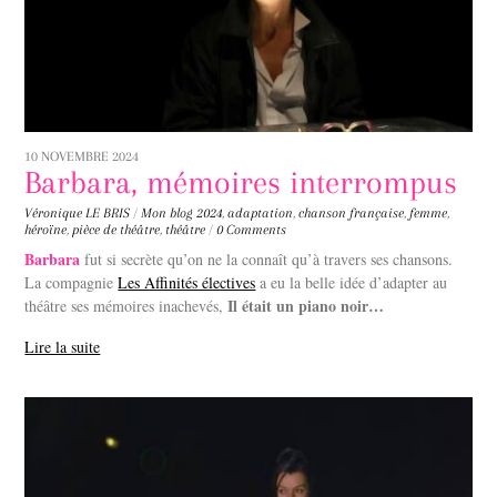
10 NOVEMBRE 2024
Barbara, mémoires interrompus
Véronique LE BRIS
/
Mon blog
2024
,
adaptation
,
chanson française
,
femme
,
héroïne
,
pièce de théâtre
,
théâtre
/
0 Comments
Barbara
fut si secrète qu’on ne la connaît qu’à travers ses chansons.
La compagnie
Les Affinités électives
a eu la belle idée d’adapter au
Il était un piano noir…
théâtre ses mémoires inachevés,
Lire la suite