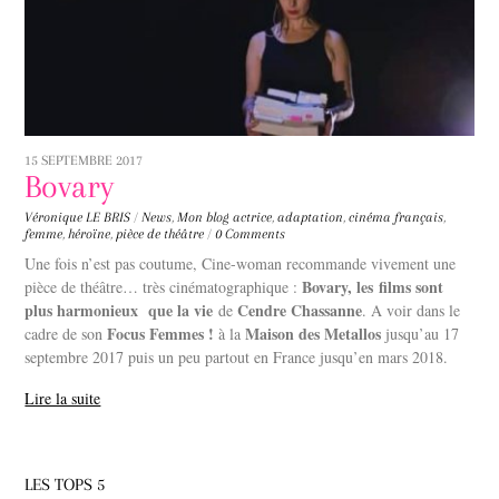
15 SEPTEMBRE 2017
Bovary
Véronique LE BRIS
/
News
,
Mon blog
actrice
,
adaptation
,
cinéma français
,
femme
,
héroïne
,
pièce de théâtre
/
0 Comments
Une fois n’est pas coutume, Cine-woman recommande vivement une
Bovary, les films sont
pièce de théâtre… très cinématographique :
plus harmonieux
que la vie
Cendre Chassanne
de
. A voir dans le
Focus Femmes !
Maison des Metallos
cadre de son
à la
jusqu’au 17
septembre 2017 puis un peu partout en France jusqu’en mars 2018.
Lire la suite
LES TOPS 5