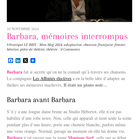
10 NOVEMBRE 2024
Barbara, mémoires interrompus
Véronique LE BRIS
/
Mon blog
2024
,
adaptation
,
chanson française
,
femme
,
héroïne
,
pièce de théâtre
,
théâtre
/
0 Comments
F
L
X
a
i
c
n
Barbara
fut si secrète qu’on ne la connaît qu’à travers ses chansons.
e
k
La compagnie
Les Affinités électives
a eu la belle idée d’adapter au
b
e
Il était un piano noir…
théâtre ses mémoires inachevés,
o
d
o
I
k
n
Barbara avant Barbara
S’il y a une longue dame brune au Studio Hébertot, elle n’est pas
habillée d’une robe noire. Non, celle qui apparaît et tient seule la scène
pendant plus d’une heure, porte une chemise blanche, parfois même
une veste orange. Normal, puisqu’au moment où elle lui donne vie,
Barbara
Monique Serf
n’est encore que la jeune
, celle qui se débat