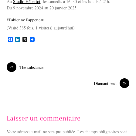
Au
Studio Hébertot
, les samedis à 16h30 et les lundis à 21h.
Du 9 novembre 2024 au 20 janvier 2025.
©Fabienne Rappeneau
(Visité 385 fois, 1 visite(s) aujourd'hui)
F
L
X
a
i
c
n
e
k
b
e
o
d
«
The substance
o
I
k
n
»
Diamant brut
Laisser un commentaire
Votre adresse e-mail ne sera pas publiée.
Les champs obligatoires sont