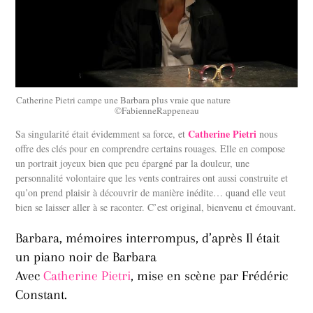
Catherine Pietri campe une Barbara plus vraie que nature
©FabienneRappeneau
Catherine Pietri
Sa singularité était évidemment sa force, et
nous
offre des clés pour en comprendre certains rouages. Elle en compose
un portrait joyeux bien que peu épargné par la douleur, une
personnalité volontaire que les vents contraires ont aussi construite et
qu’on prend plaisir à découvrir de manière inédite… quand elle veut
bien se laisser aller à se raconter. C’est original, bienvenu et émouvant.
Barbara, mémoires interrompus, d’après Il était
un piano noir de Barbara
Avec
Catherine Pietri
, mise en scène par Frédéric
Constant.