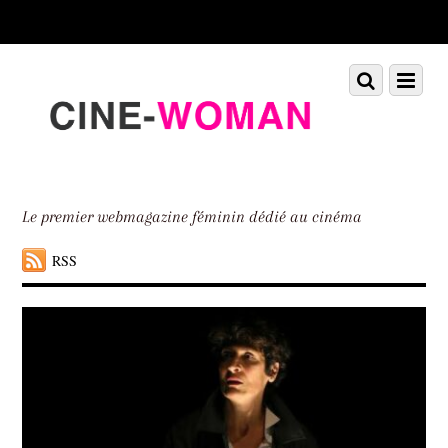
Scroll
down
to
Scroll
Menu
content
down
to
content
Le premier webmagazine féminin dédié au cinéma
RSS