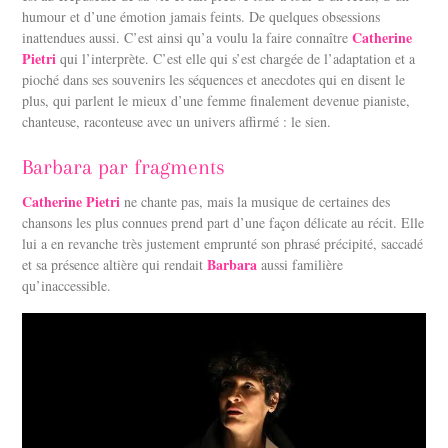
humour et d’une émotion jamais feints. De quelques obsessions
Catherine
inattendues aussi. C’est ainsi qu’a voulu la faire connaître
Pietri
qui l’interprète. C’est elle qui s’est chargée de l’adaptation et a
pioché dans ses souvenirs les séquences et anecdotes qui en disent le
plus, qui parlent le mieux d’une femme finalement devenue pianiste,
chanteuse, raconteuse avec un univers affirmé : le sien.
Barbara par fragments
Catherine Pietri
ne chante pas, mais la musique de certaines des
chansons les plus connues prend part d’une façon délicate au récit. Elle
lui a en revanche très justement emprunté son phrasé précipité, saccadé
Barbara
et sa présence altière qui rendait
aussi familière
qu’inaccessible.