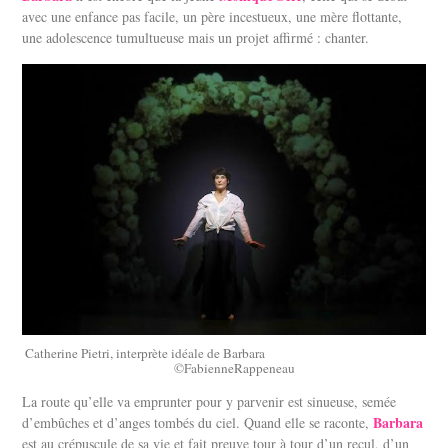
avec une enfance pas facile, un père incestueux, une mère flottante,
une adolescence tumultueuse mais un projet affirmé : chanter.
Catherine Pietri, interprète idéale de Barbara
©FabienneRappeneau
La route qu’elle va emprunter pour y parvenir est sinueuse, semée
Barbara
d’embûches et d’anges tombés du ciel. Quand elle se raconte,
est au crépuscule de sa vie et fait preuve tour à tour d’un recul, d’un