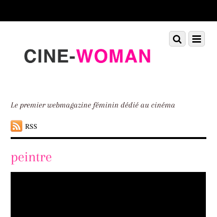
Scroll
down
to
Scroll
Menu
content
down
to
content
Le premier webmagazine féminin dédié au cinéma
RSS
peintre