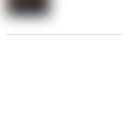
La Gacilly fête les 200 ans de la photo
20 expos pour célébrer les 23 ans du remarquable festival de la Gacilly et les 200
d’un art qu’il honore : la photographie.