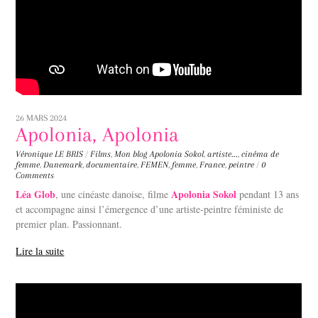
26 MARS 2024
Apolonia, Apolonia
Véronique LE BRIS
/
Films
,
Mon blog
Apolonia Sokol
,
artiste...
,
cinéma de
femme
,
Danemark
,
documentaire
,
FEMEN
,
femme
,
France
,
peintre
/
0
Comments
Léa Glob
Apolonia Sokol
, une cinéaste danoise, filme
pendant 13 ans
et accompagne ainsi l’émergence d’une artiste-peintre féministe de
premier plan. Passionnant.
Lire la suite