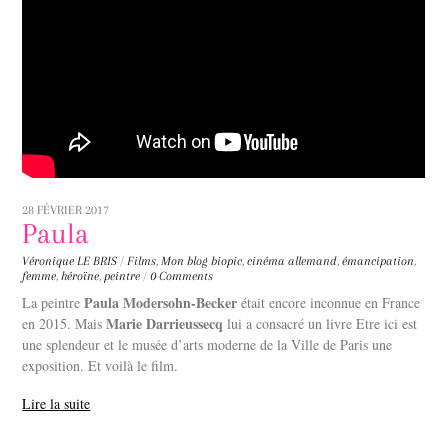
28 FÉVRIER 2017
Paula
Véronique LE BRIS
/
Films
,
Mon blog
biopic
,
cinéma allemand
,
émancipation
,
femme
,
héroïne
,
peintre
/
0 Comments
Paula Modersohn-Becker
La peintre
était encore inconnue en France
Marie Darrieussecq
en 2015. Mais
lui a consacré un livre Etre ici est
une splendeur et le musée d’arts moderne de la Ville de Paris une
exposition. Et voilà le film.
Lire la suite