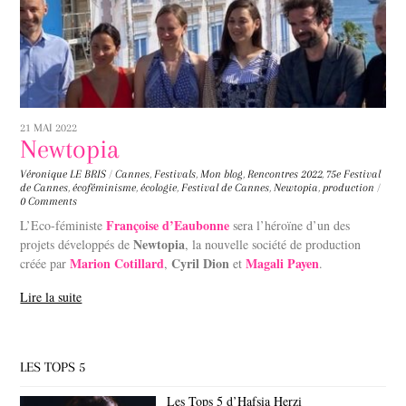
21 MAI 2022
Newtopia
Véronique LE BRIS
/
Cannes
,
Festivals
,
Mon blog
,
Rencontres
2022
,
75e Festival
de Cannes
,
écoféminisme
,
écologie
,
Festival de Cannes
,
Newtopia
,
production
/
0 Comments
Françoise d’Eaubonne
L’Eco-féministe
sera l’héroïne d’un des
Newtopia
projets développés de
, la nouvelle société de production
Marion Cotillard
Cyril Dion
Magali Payen
créée par
,
et
.
Lire la suite
LES TOPS 5
Les Tops 5 d’Hafsia Herzi