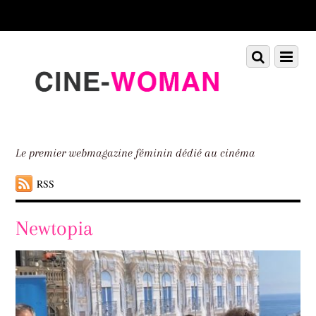
Scroll
down
to
Scroll
Menu
content
down
to
content
Le premier webmagazine féminin dédié au cinéma
RSS
Newtopia