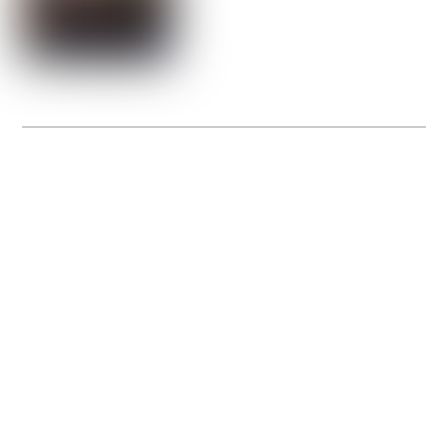
La Gacilly fête les 200 ans de la photo
20 expos pour célébrer les 23 ans du remarquable festival de la Gacilly et les 200
d’un art qu’il honore : la photographie.