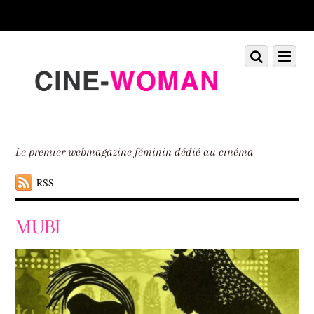
Scroll
down
to
Scroll
Menu
content
down
to
content
Le premier webmagazine féminin dédié au cinéma
RSS
MUBI