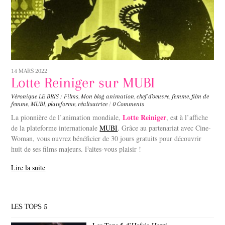
14 MARS 2022
Lotte Reiniger sur MUBI
Véronique LE BRIS
/
Films
,
Mon blog
animation
,
chef d'oeuvre
,
femme
,
film de
femme
,
MUBI
,
plateforme
,
réalisatrice
/
0 Comments
Lotte Reiniger
La pionnière de l’animation mondiale,
, est à l’affiche
de la plateforme internationale
MUBI
. Grâce au partenariat avec Cine-
Woman, vous ouvrez bénéficier de 30 jours gratuits pour découvrir
huit de ses films majeurs. Faites-vous plaisir !
Lire la suite
LES TOPS 5