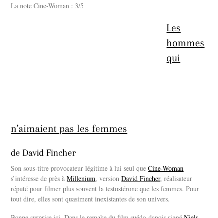
La note Cine-Woman : 3/5
Les
hommes
qui
n’aimaient pas les femmes
de David Fincher
Son sous-titre provocateur légitime à lui seul que
Cine-Woman
s’intéresse de près à
Millenium
, version
David Fincher
, réalisateur
réputé pour filmer plus souvent la testostérone que les femmes. Pour
tout dire, elles sont quasiment inexistantes de son univers.
Bonne surprise ici. Dans le remake du film suédo-danois signé
Niels