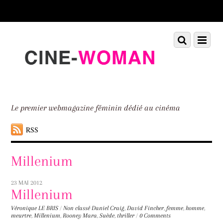
Scroll
down
to
Scroll
Menu
content
down
to
content
Le premier webmagazine féminin dédié au cinéma
RSS
Millenium
23 MAI 2012
Millenium
Véronique LE BRIS
/
Non classé
Daniel Craig
,
David Fincher
,
femme
,
homme
,
meurtre
,
Millenium
,
Rooney Mara
,
Suède
,
thriller
/
0 Comments