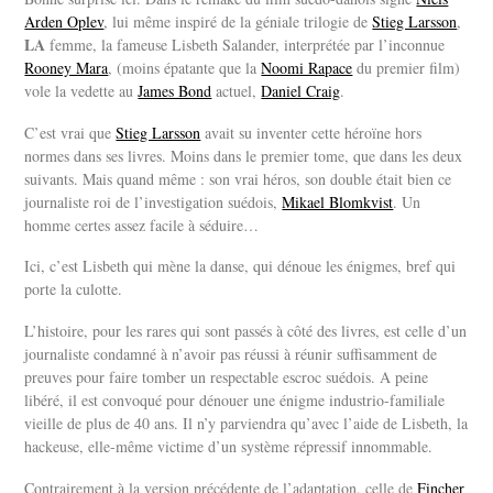
Arden Oplev
, lui même inspiré de la géniale trilogie de
Stieg Larsson
,
LA
femme, la fameuse Lisbeth Salander, interprétée par l’inconnue
Rooney Mara
, (moins épatante que la
Noomi Rapace
du premier film)
vole la vedette au
James Bond
actuel,
Daniel Craig
.
C’est vrai que
Stieg Larsson
avait su inventer cette héroïne hors
normes dans ses livres. Moins dans le premier tome, que dans les deux
suivants. Mais quand même : son vrai héros, son double était bien ce
journaliste roi de l’investigation suédois,
Mikael Blomkvist
. Un
homme certes assez facile à séduire…
Ici, c’est Lisbeth qui mène la danse, qui dénoue les énigmes, bref qui
porte la culotte.
L’histoire, pour les rares qui sont passés à côté des livres, est celle d’un
journaliste condamné à n’avoir pas réussi à réunir suffisamment de
preuves pour faire tomber un respectable escroc suédois. A peine
libéré, il est convoqué pour dénouer une énigme industrio-familiale
vieille de plus de 40 ans. Il n’y parviendra qu’avec l’aide de Lisbeth, la
hackeuse, elle-même victime d’un système répressif innommable.
Contrairement à la version précédente de l’adaptation, celle de
Fincher