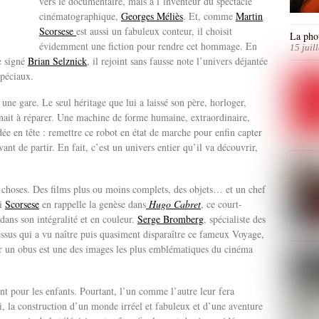
vers le documentaire, mais à l’inventeur du spectacle
cinématographique,
Georges Méliès
. Et, comme
Martin
Scorsese
est aussi un fabuleux conteur, il choisit
La phot
évidemment une fiction pour rendre cet hommage. En
15 juil
e signé
Brian Selznick
, il rejoint sans fausse note l’univers déjantée
 spéciaux.
une gare. Le seul héritage que lui a laissé son père, horloger,
inait à réparer. Une machine de forme humaine, extraordinaire,
ée en tête : remettre ce robot en état de marche pour enfin capter
ant de partir. En fait, c’est un univers entier qu’il va découvrir,
de choses. Des films plus ou moins complets, des objets… et un chef
Si
Scorsese
en rappelle la genèse dans
Hugo Cabret
, ce court-
dans son intégralité et en couleur.
Serge Bromberg
, spécialiste des
essus qui a vu naître puis quasiment disparaître ce fameux Voyage,
r un obus est une des images les plus emblématiques du cinéma
t pour les enfants. Pourtant, l’un comme l’autre leur fera
i, la construction d’un monde irréel et fabuleux et d’une aventure