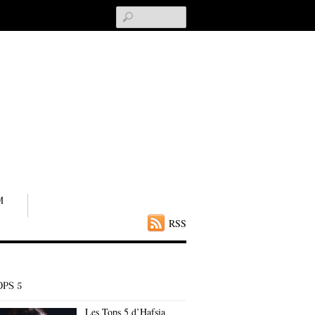
Search
M
RSS
OPS 5
Les Tops 5 d’Hafsia