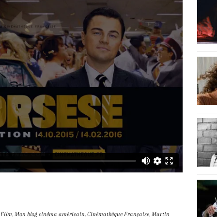
 Film
,
Mon blog
cinéma américain
,
Cinémathèque Française
,
Martin