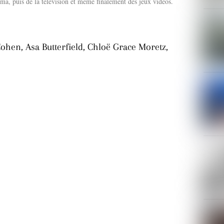
ma, puis de la télévision et même finalement des jeux vidéos.
ohen, Asa Butterfield, Chloë Grace Moretz,