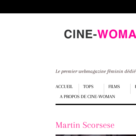
Scroll
down
to
content
Le premier webmagazine féminin dédi
Menu
ACCUEIL
TOPS
FILMS
A PROPOS DE CINE-WOMAN
Scroll
down
to
Martin Scorsese
content