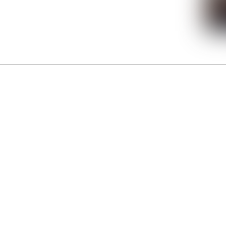
La Gacilly fête les 200 ans de la photo
r célébrer les 23 ans du remarquable festival de la Gacilly et les 200 d’un art qu’il honore : la 