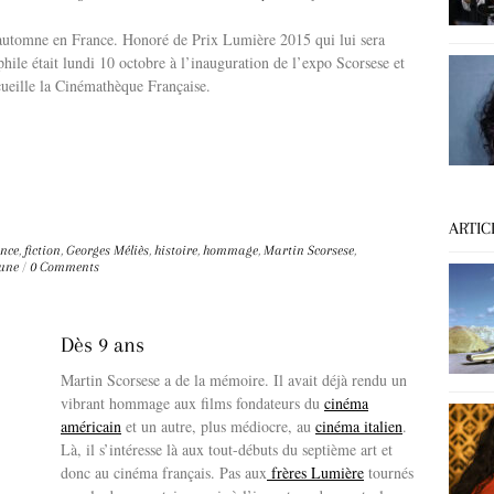
automne en France. Honoré de Prix Lumière 2015 qui lui sera
phile était lundi 10 octobre à l’inauguration de l’expo Scorsese et
ccueille la Cinémathèque Française.
ARTIC
nce
,
fiction
,
Georges Méliès
,
histoire
,
hommage
,
Martin Scorsese
,
lune
/
0 Comments
Dès 9 ans
Martin Scorsese a de la mémoire. Il avait déjà rendu un
vibrant hommage aux films fondateurs du
cinéma
américain
et un autre, plus médiocre, au
cinéma italien
.
Là, il s’intéresse là aux tout-débuts du septième art et
donc au cinéma français. Pas aux
frères Lumière
tournés