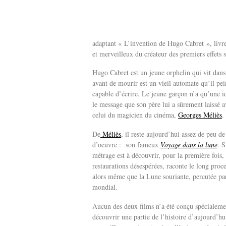
adaptant « L’invention de Hugo Cabret », livr
et merveilleux du créateur des premiers effets
Hugo Cabret est un jeune orphelin qui vit dans 
avant de mourir est un vieil automate qu’il pe
capable d’écrire. Le jeune garçon n’a qu’une id
le message que son père lui a sûrement laissé av
celui du magicien du cinéma,
Georges Méliès
.
De
Méliès
, il reste aujourd’hui assez de peu 
d’oeuvre : son fameux
Voyage dans la lune
. 
métrage est à découvrir, pour la première fois, 
restaurations désespérées, raconte le long proc
alors même que la Lune souriante, percutée pa
mondial.
Aucun des deux films n’a été conçu spécialemen
découvrir une partie de l’histoire d’aujourd’hu