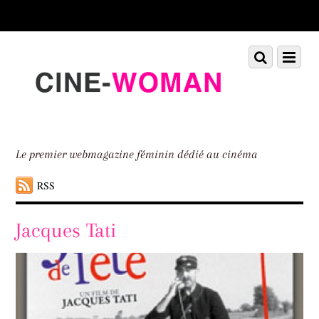
Scroll
down
to
Scroll
Menu
content
down
to
content
Le premier webmagazine féminin dédié au cinéma
RSS
Jacques Tati