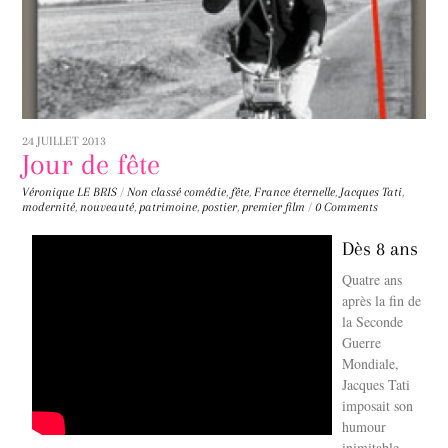
24 JUILLET 2013
Jour de fête
Véronique LE BRIS
/
Non classé
comédie
,
fête
,
France éternelle
,
Jacques Tati
,
modernité
,
nouveauté
,
patrimoine
,
postier
,
premier film
/
0 Comments
Dès 8 ans
Quatre ans
après la fin de
la Seconde
Guerre
Mondiale,
Jacques Tati
imposait son
humour
inimitable