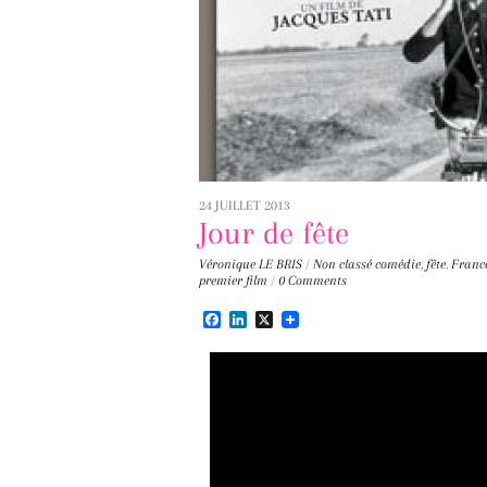
24 JUILLET 2013
Jour de fête
Véronique LE BRIS
/
Non classé
comédie
,
fête
,
France
premier film
/
0 Comments
F
L
X
a
i
c
n
e
k
b
e
o
d
o
I
k
n