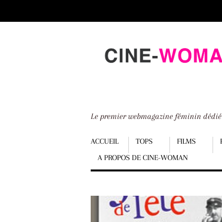
Scroll
down
to
content
Le premier webmagazine féminin dédi
Menu
ACCUEIL
TOPS
FILMS
A PROPOS DE CINE-WOMAN
Scroll
down
to
content