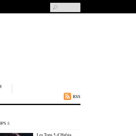
Search
M
RSS
OPS 5
Les Tops 5 d’Hafsia