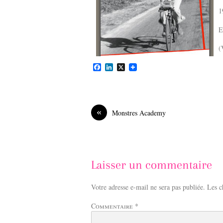
1
E
(
F
L
X
a
i
c
n
e
k
b
e
o
d
«
Monstres Academy
o
I
k
n
Laisser un commentaire
Votre adresse e-mail ne sera pas publiée.
Les c
Commentaire
*