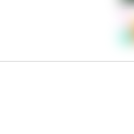
Dolce Vita sur Seine
néma italien Dolce Vita sur Seine met à l’honneur 5 films inédits de réalisatrices contemporaines. E