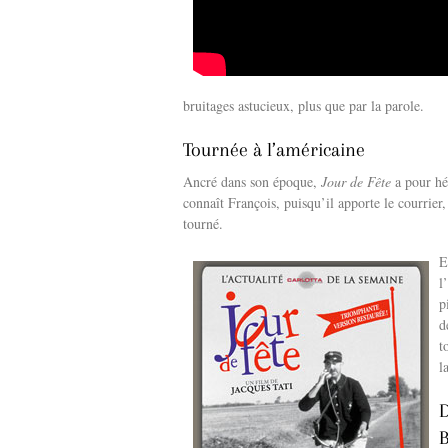
bruitages astucieux, plus que par la parole.
Tournée à l’américaine
Ancré dans son époque,
Jour de Fête
a pour hér
connaît François, puisqu’il apporte le courrier,
tourné.
E
l
p
d
t
l
D
B