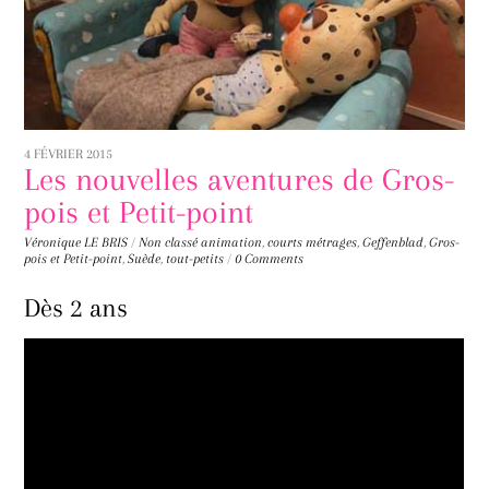
4 FÉVRIER 2015
Les nouvelles aventures de Gros-
pois et Petit-point
Véronique LE BRIS
/
Non classé
animation
,
courts métrages
,
Geffenblad
,
Gros-
pois et Petit-point
,
Suède
,
tout-petits
/
0 Comments
Dès 2 ans