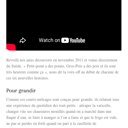
Revoilà nos amis découverts en novembre 2011 et venus directement
du Suède. « Petit-point a des points, Gros-Pois a des pois et ils sont
très heureux comme ça », nous dit la voix-off au début de chacune de
ces six nouvelles histoires.
Pour grandir
Comme ces courts-métrages sont conçus pour grandir, ils relatent tous
une expérience du quotidien des tout-petits : attraper la varicelle,
changer vite ses chaussures mouillés quand on a marché dans une
flaque d’eau, se faire à manger si l’on a faim et que le frigo est vide,
ne pas se perdre en forêt quand on part à la cueillette de