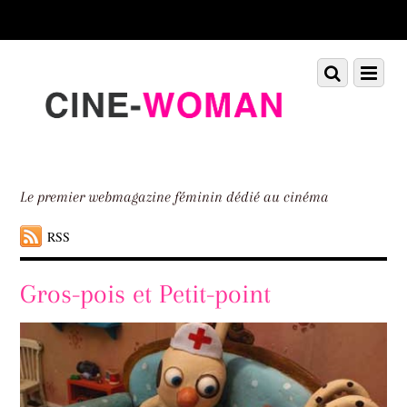
Scroll
down
to
Scroll
Menu
content
down
to
content
Le premier webmagazine féminin dédié au cinéma
RSS
Gros-pois et Petit-point