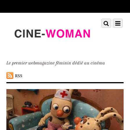
Scroll
down
to
Scroll
Menu
content
down
to
content
Le premier webmagazine féminin dédié au cinéma
RSS