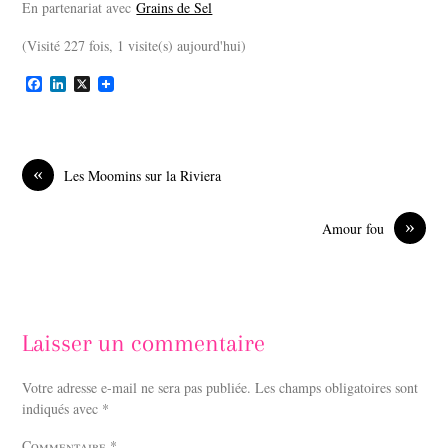
En partenariat avec
Grains de Sel
(Visité 227 fois, 1 visite(s) aujourd'hui)
F
L
X
a
i
c
n
e
k
b
e
o
d
«
Les Moomins sur la Riviera
o
I
k
n
»
Amour fou
Laisser un commentaire
Votre adresse e-mail ne sera pas publiée.
Les champs obligatoires sont
indiqués avec
*
Commentaire
*