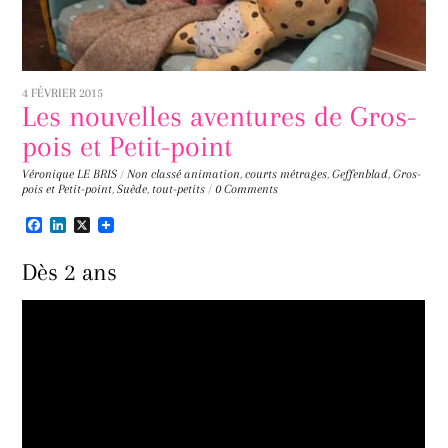
4 FÉVRIER 2015
Les nouvelles aventures de Gros-
pois et Petit-point
Véronique LE BRIS
/
Non classé
animation
,
courts métrages
,
Geffenblad
,
Gros-
pois et Petit-point
,
Suède
,
tout-petits
/
0 Comments
F
L
X
a
i
c
n
Dès 2 ans
e
k
b
e
o
d
o
I
k
n