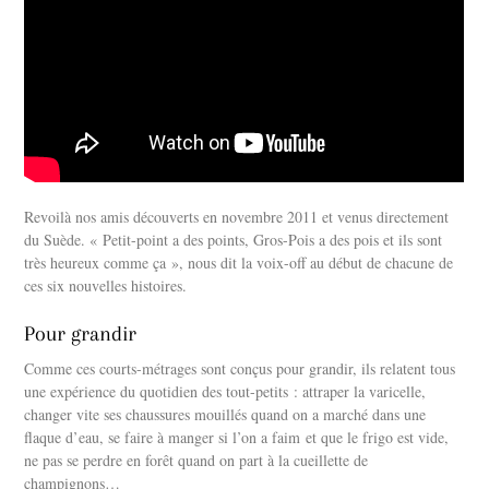
Revoilà nos amis découverts en novembre 2011 et venus directement
du Suède. « Petit-point a des points, Gros-Pois a des pois et ils sont
très heureux comme ça », nous dit la voix-off au début de chacune de
ces six nouvelles histoires.
Pour grandir
Comme ces courts-métrages sont conçus pour grandir, ils relatent tous
une expérience du quotidien des tout-petits : attraper la varicelle,
changer vite ses chaussures mouillés quand on a marché dans une
flaque d’eau, se faire à manger si l’on a faim et que le frigo est vide,
ne pas se perdre en forêt quand on part à la cueillette de
champignons…