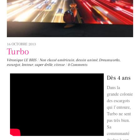
16 OCTOBRE 2013
Turbo
Véronique LE BRIS
/
Non classé
américain
,
dessin animé
,
Dreamworks
,
escargot
,
lenteur
,
super drôle
,
vitesse
/
0 Comments
Dès 4 ans
Dans la
grande colonie
des escargots
qui l’entoure,
Turbo ne sent
pas très bien.
Sa
communauté
évolue à son