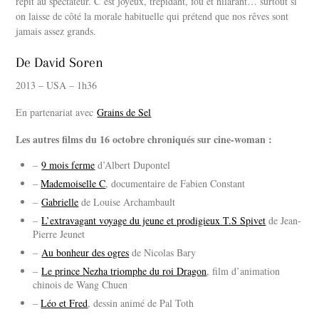
répit au spectateur. C’est joyeux, trépidant, fou et hilarant… surtout si
on laisse de côté la morale habituelle qui prétend que nos rêves sont
jamais assez grands.
De David Soren
2013 – USA – 1h36
En partenariat avec
Grains de Sel
Les autres films du 16 octobre chroniqués sur cine-woman :
–
9 mois ferme
d’Albert Dupontel
–
Mademoiselle C
, documentaire de Fabien Constant
–
Gabrielle
de Louise Archambault
–
L’extravagant voyage du jeune et prodigieux T.S Spivet
de Jean-
Pierre Jeunet
–
Au bonheur des ogres
de Nicolas Bary
–
Le prince Nezha triomphe du roi Dragon
, film d’animation
chinois de Wang Chuen
–
Léo et Fred
, dessin animé de Pal Toth