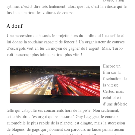
rythme, c’est-à-dire très lentement, alors que lui, c’est la vitesse qui le
fascine et surtout les voitures de course.
A donf
Une succession de hasards le projette hors du jardin qui l’accueille et
lui donne la soudaine capacité de foncer ! Un organisateur de courses
d’escargots voit en lui un moyen de gagner de l’argent. Mais, Turbo
voit beaucoup plus loin et surtout plus vite !
Encore un
film sur la
fascination de
la vitesse.
Certes, mais
celui-ci est
d’une drôlerie
telle qui catapulte ses concurrents hors de la piste. Non seulement,
cette histoire d’escargot qui se mesure à Guy Lagagne, le coureur
automobile le plus rapide de la planète, est dingue, mais la succession
de blagues, de gags qui jalonnent son parcours ne laisse jamais aucun