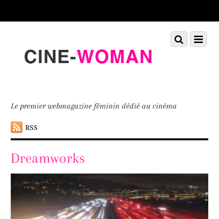
Scroll
down
to
Scroll
Menu
content
down
to
content
Le premier webmagazine féminin dédié au cinéma
RSS
Dreamworks