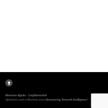
Un malus pour renforcer la parité au cinéma
Le 1er janvier 2027, un malus parité remplacera les bonus des subventions mis
en place en 2019, a annoncé le président du CNC. Parce que la place des femmes
au cinéma rétrograde.
Mentions légales
-
Confidentialité
Optimisez votre e-Business avec
Outsourcing Network Intelligence !