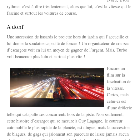
rythme, c’est-à-dire très lentement, alors que lui, c’est la vitesse qui le
fascine et surtout les voitures de course.
A donf
Une succession de hasards le projette hors du jardin qui l’accueille et
lui donne la soudaine capacité de foncer ! Un organisateur de courses
d’escargots voit en lui un moyen de gagner de l’argent. Mais, Turbo
voit beaucoup plus loin et surtout plus vite !
Encore un
film sur la
fascination de
la vitesse.
Certes, mais
celui-ci est
d’une drôlerie
telle qui catapulte ses concurrents hors de la piste. Non seulement,
cette histoire d’escargot qui se mesure à Guy Lagagne, le coureur
automobile le plus rapide de la planète, est dingue, mais la succession
de blagues, de gags qui jalonnent son parcours ne laisse jamais aucun