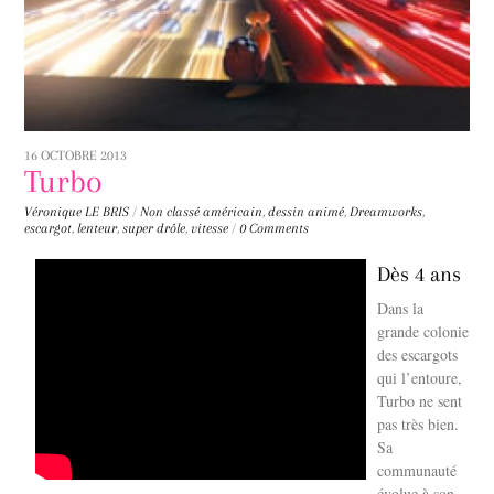
16 OCTOBRE 2013
Turbo
Véronique LE BRIS
/
Non classé
américain
,
dessin animé
,
Dreamworks
,
escargot
,
lenteur
,
super drôle
,
vitesse
/
0 Comments
Dès 4 ans
Dans la
grande colonie
des escargots
qui l’entoure,
Turbo ne sent
pas très bien.
Sa
communauté
évolue à son