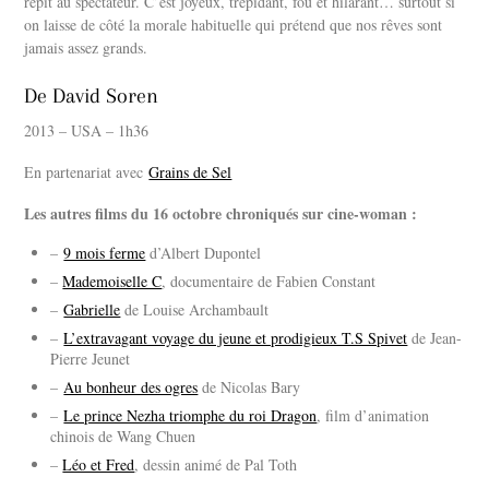
répit au spectateur. C’est joyeux, trépidant, fou et hilarant… surtout si
on laisse de côté la morale habituelle qui prétend que nos rêves sont
jamais assez grands.
De David Soren
2013 – USA – 1h36
En partenariat avec
Grains de Sel
Les autres films du 16 octobre chroniqués sur cine-woman :
–
9 mois ferme
d’Albert Dupontel
–
Mademoiselle C
, documentaire de Fabien Constant
–
Gabrielle
de Louise Archambault
–
L’extravagant voyage du jeune et prodigieux T.S Spivet
de Jean-
Pierre Jeunet
–
Au bonheur des ogres
de Nicolas Bary
–
Le prince Nezha triomphe du roi Dragon
, film d’animation
chinois de Wang Chuen
–
Léo et Fred
, dessin animé de Pal Toth