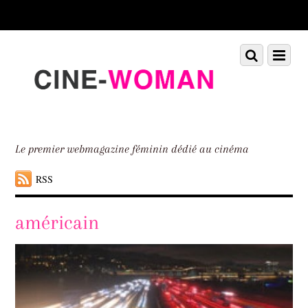
Scroll
down
to
Scroll
Menu
content
down
to
content
Le premier webmagazine féminin dédié au cinéma
RSS
américain