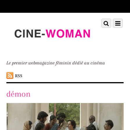
Scroll
down
to
Scroll
Menu
content
down
to
content
Le premier webmagazine féminin dédié au cinéma
RSS
démon