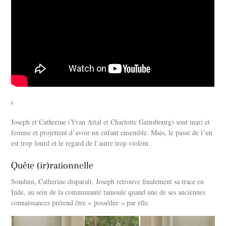
)
Joseph et Catherine (Yvan Attal et Charlotte Gainsbourg) sont mari et
femme et projettent d’avoir un enfant ensemble. Mais, le passé de l’un
est trop lourd et le regard de l’autre trop violent.
Quête (ir)rationnelle
Soudain, Catherine disparaît. Joseph retrouve finalement sa trace en
Inde, au sein de la communauté tamoule quand une de ses anciennes
connaissances prétend être « possédée » par elle.