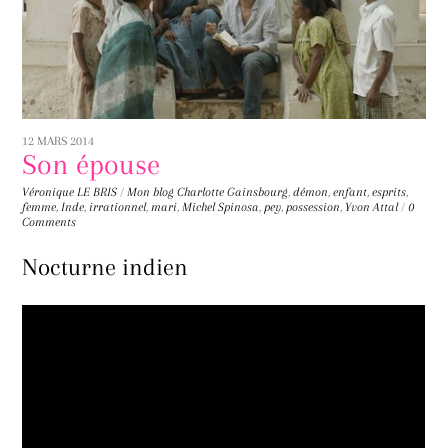
12 MARS 2014
Son épouse
Véronique LE BRIS
/
Mon blog
Charlotte Gainsbourg
,
démon
,
enfant
,
esprits
,
femme
,
Inde
,
irrationnel
,
mari
,
Michel Spinosa
,
pey
,
possession
,
Yvon Attal
/
0
Comments
Nocturne indien