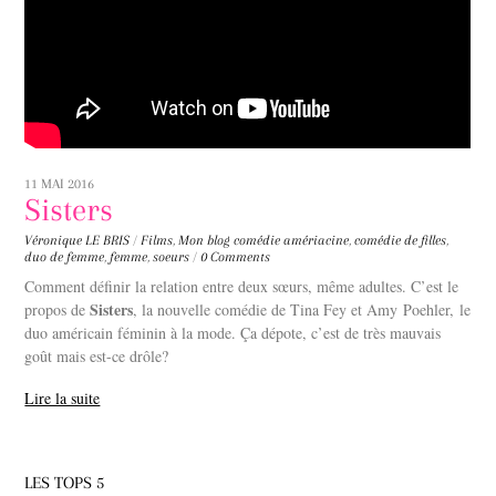
11 MAI 2016
Sisters
Véronique LE BRIS
/
Films
,
Mon blog
comédie amériacine
,
comédie de filles
,
duo de femme
,
femme
,
soeurs
/
0 Comments
Comment définir la relation entre deux sœurs, même adultes. C’est le
Sisters
propos de
, la nouvelle comédie de Tina Fey et Amy Poehler, le
duo américain féminin à la mode. Ça dépote, c’est de très mauvais
goût mais est-ce drôle?
Lire la suite
LES TOPS 5