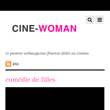
Scroll
down
to
Scroll
Menu
content
down
to
content
Le premier webmagazine féminin dédié au cinéma
RSS
comédie de filles