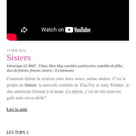
11 MAI 2016
Sisters
Véronique LE BRIS
/
Films
,
Mon blog
comédie amériacine
,
comédie de filles
,
duo de femme
,
femme
,
soeurs
/
0 Comments
Comment définir la relation entre deux sœurs, même adultes. C’est le
Sisters
propos de
, la nouvelle comédie de Tina Fey et Amy Poehler, le
duo américain féminin à la mode. Ça dépote, c’est de très mauvais
goût mais est-ce drôle?
Lire la suite
LES TOPS 5