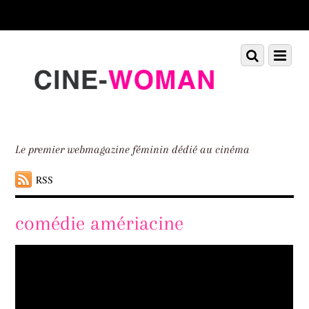
Scroll
down
to
Scroll
Menu
content
down
to
content
Le premier webmagazine féminin dédié au cinéma
RSS
comédie amériacine