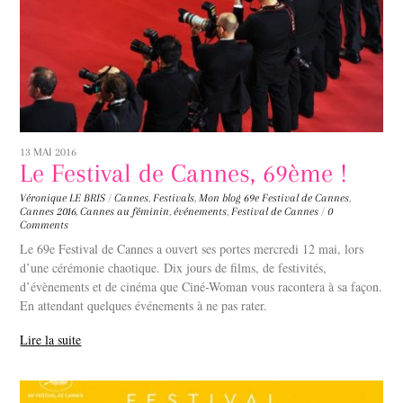
13 MAI 2016
Le Festival de Cannes, 69ème !
Véronique LE BRIS
/
Cannes
,
Festivals
,
Mon blog
69e Festival de Cannes
,
Cannes 2016
,
Cannes au féminin
,
événements
,
Festival de Cannes
/
0
Comments
Le 69e Festival de Cannes a ouvert ses portes mercredi 12 mai, lors
d’une cérémonie chaotique. Dix jours de films, de festivités,
d’évènements et de cinéma que Ciné-Woman vous racontera à sa façon.
En attendant quelques événements à ne pas rater.
Lire la suite