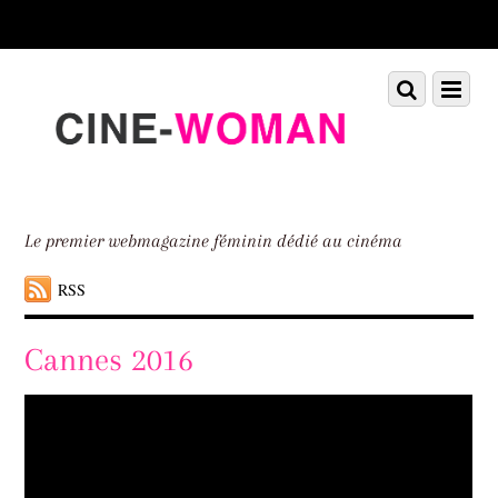
Scroll
down
to
Scroll
Menu
content
down
to
content
Le premier webmagazine féminin dédié au cinéma
RSS
Cannes 2016