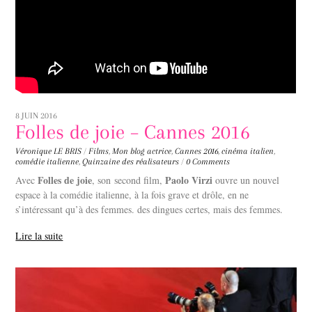
8 JUIN 2016
Folles de joie – Cannes 2016
Véronique LE BRIS
/
Films
,
Mon blog
actrice
,
Cannes 2016
,
cinéma italien
,
comédie italienne
,
Quinzaine des réalisateurs
/
0 Comments
Folles de joie
Paolo Virzi
Avec
, son second film,
ouvre un nouvel
espace à la comédie italienne, à la fois grave et drôle, en ne
s’intéressant qu’à des femmes. des dingues certes, mais des femmes.
Lire la suite