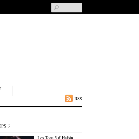
Search
M
RSS
OPS 5
Les Tops 5 d’Hafsia