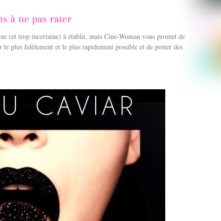
s à ne pas rater
ongue (et trop incertaine) à établir, mais Cine-Woman vous promet de
 le plus fidèlement et le plus rapidement possible et de poster des