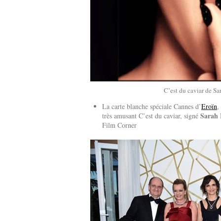
C’est du caviar de S
La carte blanche spéciale Cannes d’
Eroïn
,
Sarah 
très amusant C’est du caviar, signé
Film Corner