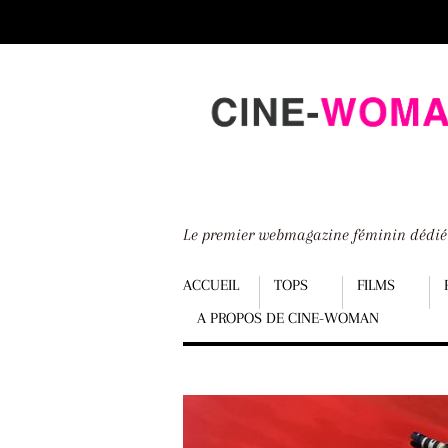
Scroll
down
to
content
Le premier webmagazine féminin dédi
Menu
ACCUEIL
TOPS
FILMS
A PROPOS DE CINE-WOMAN
Scroll
down
to
content