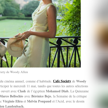
ciety de Woody Allen
Cafe Society
Woody
r du cinéma annuel, comme d’habitude.
de
rticiper le mercredi 11 mai, tandis que toutes les autres sélections
Clash
Mohamed Diab
a ouvert avec
de l’égyptien
, La Quinzaine
Marco Bellochio
Bérénice Bejo
avec
, la Semaine de la critique
Virginie Efira
Melvin Poupaud
ec
et
et l’Acid, avec le dessin
ien Laudenbach.