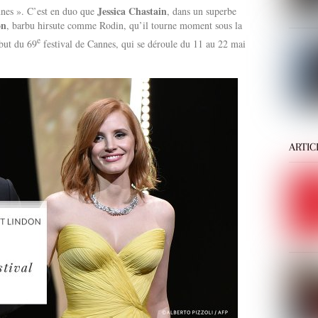
Jessica Chastain
nes ». C’est en duo que
, dans un superbe
on
, barbu hirsute comme Rodin, qu’il tourne moment sous la
e
ébut du 69
festival de Cannes, qui se déroule du 11 au 22 mai
ARTIC