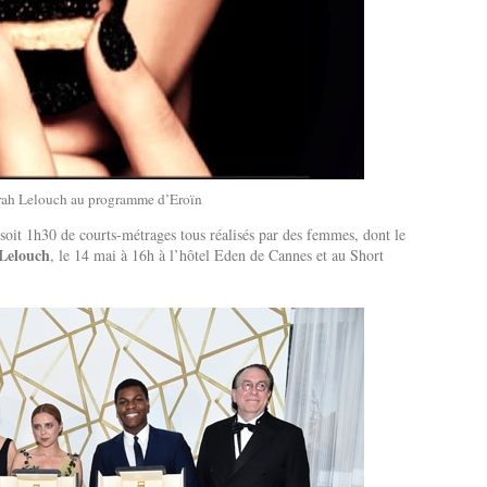
arah Lelouch au programme d’Eroïn
 soit 1h30 de courts-métrages tous réalisés par des femmes, dont le
Lelouch
, le 14 mai à 16h à l’hôtel Eden de Cannes et au Short