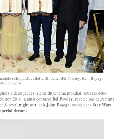
cheufele (Chopard), Juliette Binoche, Bel Powley, John Boyega
et S. Gaydos
ophées à deux jeunes talents du cinéma mondial, tous les deux
Bel Powley
’édition 2016, a ainsi consacré
, révélée par deux films
A royal night out
John Boyega
Star Wars,
et
, et à
, croisé dans
mperial dreams
.