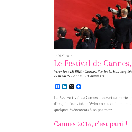
13 MAI 2016
Le Festival de Cannes
Véronique LE BRIS
/
Cannes
,
Festivals
,
Mon blog
69e
Festival de Cannes
/
0 Comments
F
L
X
a
i
c
n
Le 69e Festival de Cannes a ouvert ses portes 
e
k
films, de festivités, d’évènements et de ciné
b
e
quelques événements à ne pas rater.
o
d
o
I
k
n
Cannes 2016, c’est parti !