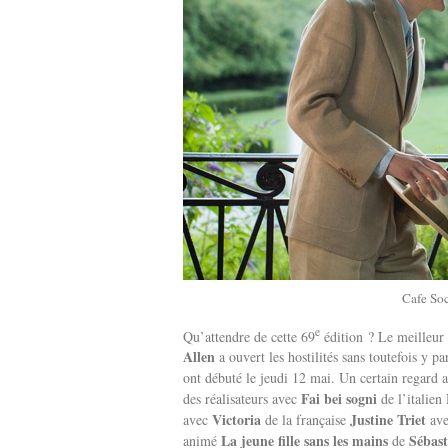
Cafe So
e
Qu’attendre de cette 69
édition ? Le meilleu
Allen
a ouvert les hostilités sans toutefois y pa
ont débuté le jeudi 12 mai. Un certain regard 
Fai bei sogni
des réalisateurs avec
de l’italien
Victoria
Justine Triet
avec
de la française
av
La jeune fille sans les mains
Sébast
animé
de