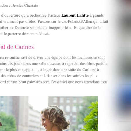
ndon et Jessica Chastain
Laurent Lafitte
 d’ouverture qu’a orchestrée l’acteur
à grands
 vraiment pas drôles. Passons sur le cas Polanski/Allen qui a fait
therine Deneuve semblait « inapproprié ». Et que dire de la
et le parterre de stars médusés.
val de Cannes
t en revanche ravi de driver une équipe dont les membres se sont
hains dix jours dans une salle obscure, à regarder des films parfois
ent le plus ennuyeux – , à loger dans une suite du Carlton, à
r des robes de couturiers et à danser dans les soirées les plus
cord sur un beau palmarès sera l’essentiel que nous attendons tous