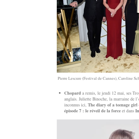
Pierre Lescure (Festival de Cannes), Caroline S
Chopard
a remis, le jeudi 12 mai, ses Tr
anglais. Juliette Binoche, la marraine de l
The diary of a teenage girl
inconnus ici,
épisode 7 : le réveil de la force
I
et dans