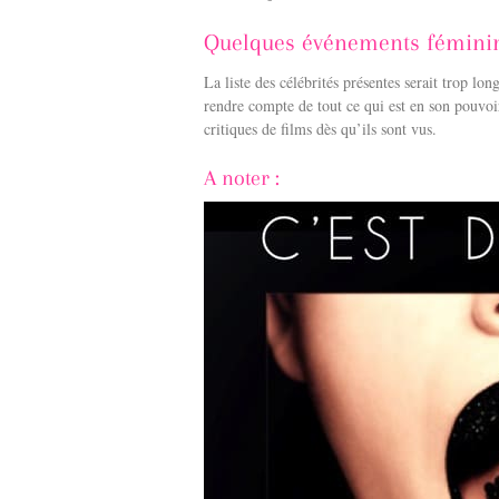
Quelques événements féminin
La liste des célébrités présentes serait trop l
rendre compte de tout ce qui est en son pouvoir
critiques de films dès qu’ils sont vus.
A noter :