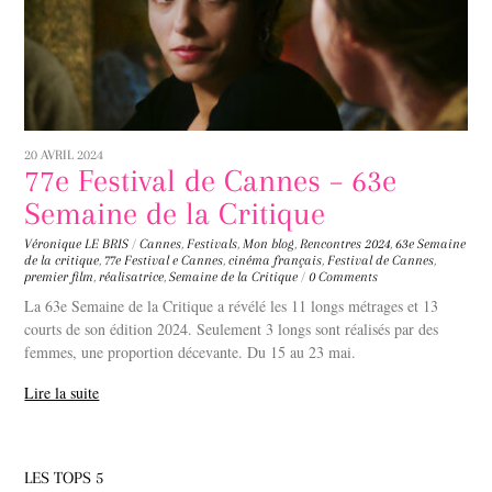
20 AVRIL 2024
77e Festival de Cannes – 63e
Semaine de la Critique
Véronique LE BRIS
/
Cannes
,
Festivals
,
Mon blog
,
Rencontres
2024
,
63e Semaine
de la critique
,
77e Festival e Cannes
,
cinéma français
,
Festival de Cannes
,
premier film
,
réalisatrice
,
Semaine de la Critique
/
0 Comments
La 63e Semaine de la Critique a révélé les 11 longs métrages et 13
courts de son édition 2024. Seulement 3 longs sont réalisés par des
femmes, une proportion décevante. Du 15 au 23 mai.
Lire la suite
LES TOPS 5