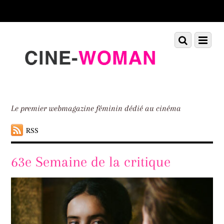
Scroll
down
to
Scroll
Menu
content
down
to
content
Le premier webmagazine féminin dédié au cinéma
RSS
63e Semaine de la critique