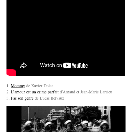
1.
Mommy
de Xavier Dolan
2.
L’amour est un crime parfait
d’Arnaud et Jean-Marie Larrieu
3.
Pas son genre
de Lucas Belvaux