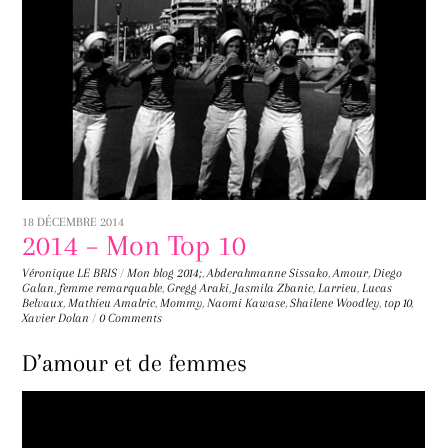
18 DÉCEMBRE 2014
2014 – Mon Top 10
Véronique LE BRIS
/
Mon blog
2014;
,
Abderahmanne Sissako
,
Amour
,
Diego
Galan
,
femme remarquable
,
Gregg Araki
,
Jasmila Zbanic
,
Larrieu
,
Lucas
Belvaux
,
Mathieu Amalric
,
Mommy
,
Naomi Kawase
,
Shailene Woodley
,
top 10
,
Xavier Dolan
/
0 Comments
D’amour et de femmes