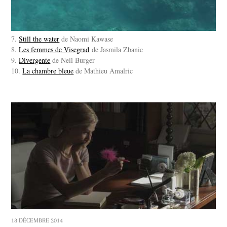
7.
Still the water
de Naomi Kawase
8.
Les femmes de Visegrad
de Jasmila Zbanic
9.
Divergente
de Neil Burger
10.
La chambre bleue
de Mathieu Amalric
18 DÉCEMBRE 2014