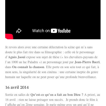
Je revois alors avec une certaine délectation la scène qui m’a sans
doute le plus fait rire dans sa filmographie : celle où le personnage
Agnès Jaoui
d’
expose son sujet de thèse (« les chevaliers-paysans de
Jean-Pierre Bacri
l’an 1000 au lac Paladru ») au personnage joué par
,
On connait la chanson
dans
. Elle porte en son sein tout ce qui fait, à
mon sens, la singularité de son cinéma : une certaine ineptie du genre
humain sur laquelle on ne peut poser qu’une profonde bienveillance.
16 avril 2014
Qu’est-ce qu’on a fait au bon Dieu ?
Sortie en salles de
A priori, au
16 avril : rien ne laisse présager son succès. Je prends donc le film à
l’affiche qu’en 2ème semaine. Je parie même avec un ami qu’il ne