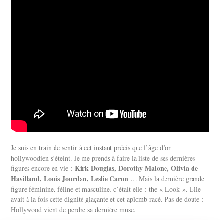
Je suis en train de sentir à cet instant précis que l’âge d’or
hollywoodien s’éteint. Je me prends à faire la liste de ses dernières
Kirk Douglas, Dorothy Malone, Olivia de
figures encore en vie :
Havilland, Louis Jourdan, Leslie Caron
… Mais la dernière grande
figure féminine, féline et masculine, c’était elle : the « Look ». Elle
avait à la fois cette dignité glaçante et cet aplomb racé. Pas de doute :
Hollywood vient de perdre sa dernière muse.