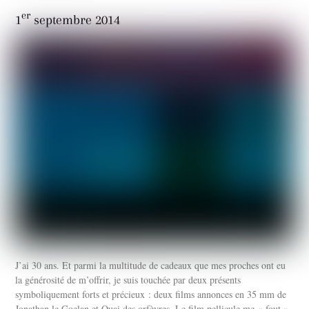
er
1
septembre 2014
J’ai 30 ans. Et parmi la multitude de cadeaux que mes proches ont eu
la générosité de m’offrir, je suis touchée par deux présents
symboliquement forts et précieux : deux films annonces en 35 mm de
Jonathan le Goelan et Quai des orfèvres. Le film pellicule me « fout »