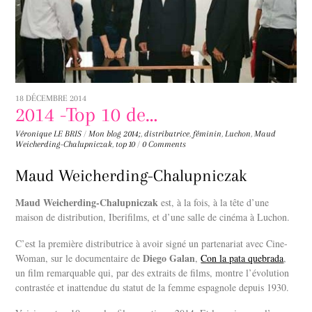
18 DÉCEMBRE 2014
2014 -Top 10 de…
Véronique LE BRIS
/
Mon blog
2014;
,
distributrice
,
féminin
,
Luchon
,
Maud
Weicherding-Chalupniczak
,
top 10
/
0 Comments
Maud Weicherding-Chalupniczak
Maud Weicherding-Chalupniczak
est, à la fois, à la tête d’une
maison de distribution, Iberifilms, et d’une salle de cinéma à Luchon.
C’est la première distributrice à avoir signé un partenariat avec Cine-
Diego Galan
Woman, sur le documentaire de
,
Con la pata quebrada
,
un film remarquable qui, par des extraits de films, montre l’évolution
contrastée et inattendue du statut de la femme espagnole depuis 1930.