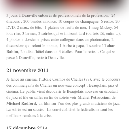
3 jours à Deauville entourés de professionnels de la profession, 24
discours , 200 bandes annonce, 10 coupes de champagne, 6 restos, 20
DVD, 2 maux de tête, 1 plateau de fruits de mer, 1 mug Mickey, 54
fous rire, 3 larmes, 2 soirées qui se finissent tard (ou très tôt, enfin…),
4 photos « dossier » prises entre collègues dans un photomaton, 2
Tahar
discussions qui refont le monde, 1 barbe-à-papa, 1 sourire à
Rahim
, 2 nuits d’hôtel dans un 3 étoiles. Pour le reste… Ce qui se
passe à Deauville, reste à Deauville.
21 novembre 2014
Je lance au cinéma, l’Etoile Cosmos de Chelles (77), avec le concours
des commerçants de Chelles un nouveau concept : Beaujolais, jazz et
cinéma. Le public vient découvrir le Beaujolais nouveau en écoutant
Michel Petrucciani
du jazz et file en salles en fin de soirée voir
de
Michael Radford,
un film sur l’un des plus grands musiciens de jazz.
La soirée est un succès. La convivialité et le fédéralisme sont les
meilleurs remèdes à la crise.
17 décembre 2014