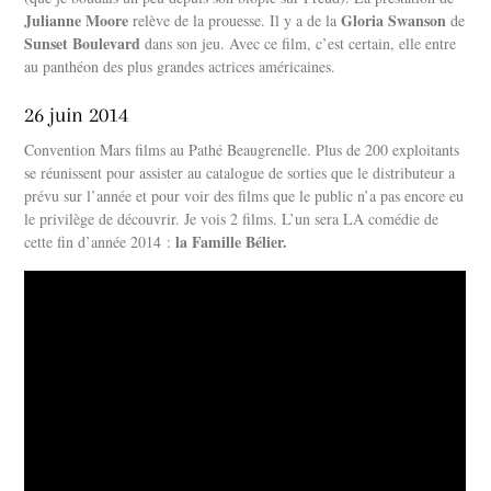
Julianne Moore
Gloria Swanson
relève de la prouesse. Il y a de la
de
Sunset Boulevard
dans son jeu. Avec ce film, c’est certain, elle entre
au panthéon des plus grandes actrices américaines.
26 juin 2014
Convention Mars films au Pathé Beaugrenelle. Plus de 200 exploitants
se réunissent pour assister au catalogue de sorties que le distributeur a
prévu sur l’année et pour voir des films que le public n’a pas encore eu
le privilège de découvrir. Je vois 2 films. L’un sera LA comédie de
la Famille Bélier.
cette fin d’année 2014 :