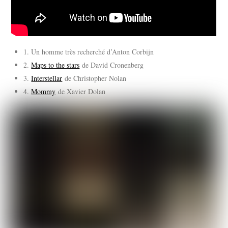
1. Un homme très recherché d’Anton Corbijn
2.
Maps to the stars
de David Cronenberg
3.
Interstellar
de Christopher Nolan
4.
Mommy
de Xavier Dolan