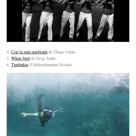
4.
Con la pata quebrada
de Diego Galan
5.
White bird
de Greg Araki
6.
Timbuktu
d’Abderahmanne Sissako