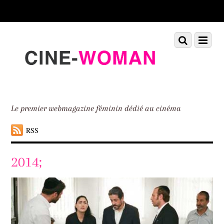
Scroll
down
to
Scroll
Menu
content
down
to
content
Le premier webmagazine féminin dédié au cinéma
RSS
2014;