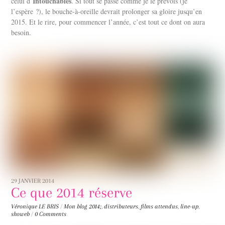
Intouchables
celui d’
. Si tout se passe comme je le prévois (je
l’espère ?), le bouche-à-oreille devrait prolonger sa gloire jusqu’en
2015. Et le rire, pour commencer l’année, c’est tout ce dont on aura
besoin.
29 JANVIER 2014
Ce que 2014 réserve
Véronique LE BRIS
/
Mon blog
2014;
,
distributeurs
,
films attendus
,
line-up
,
showeb
/
0 Comments