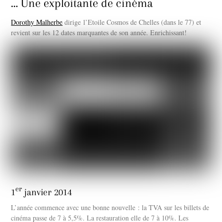
… Une exploitante de cinéma
Dorothy Malherbe
dirige l’Etoile Cosmos de Chelles (dans le 77) et
revient sur les 12 dates marquantes de son année. Enrichissant!
er
1
janvier 2014
L’année commence avec une bonne nouvelle : la TVA sur les billets de
cinéma passe de 7 à 5,5%. La restauration elle de 7 à 10%. Les