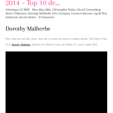
2014 – Top 10 de…
Véronique LE BRIS
/
Mon blog
2014;
,
Christopher Nolan
,
David Cronenberg
,
Denis Villeneuve
,
Dorothy Malherbe
,
Eric Lartigau
,
Gustave Kervern
,
top 10
,
Wes
Anderson
,
Xavier Dolan
/
0 Comments
Dorothy Malherbe
Elle a beau être une fille, jeune, mais elle n’en aime pas moins le cinéma musclé. Voici donc le Top
10 de
Dorothy Malherbe
, directrice de l’Etoile Cosmos de Chelles (77), pour l’année 2014.