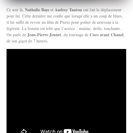
Nathalie Baye
Audrey Tautou
Ce soir là,
et
ont fait le déplacement
pour lui. Cette dernière me confie que lorsqu’elle a un coup de blues,
il lui suffit de revoir un film de Pierre pour goûter de nouveau à la
légèreté. La femme est telle que l’actrice : mutine, drôle, touchante.
Jean-Pierre Jeunet
Coco avant Chanel
On parle de
, du tournage de
,
de son gigot de 7 heures.