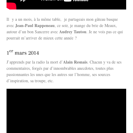
Il y a un mois, à la même table, je partageais mon gâteau basque
Jean-Paul Rappeneau
avec
, ce soir, je mange du brie de Meaux,
Audrey Tautou
autour d’un bon Sancerre avec
. Je ne vois pas ce qui
pourrait m’arriver de mieux cette année ?
er
1
mars 2014
Alain Resnais
J’apprends par la radio la mort d’
. Chacun y va de ses
commentaires, forgés par d’innombrables anecdotes, toutes plus
passionnantes les unes que les autres sur l’homme, ses sources
d’inspiration, sa troupe, etc.