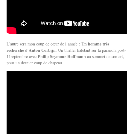
Un homme très
L’autre sera
mon coup de cœur de l’année :
recherché
Anton Corbijn
d’
. Un thriller haletant sur la paranoïa post-
Philip Seymour Hoffmann
11septembre avec
au sommet de son art,
pour un dernier coup de chapeau.