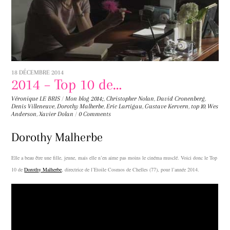
18 DÉCEMBRE 2014
2014 – Top 10 de…
Véronique LE BRIS
/
Mon blog
2014;
,
Christopher Nolan
,
David Cronenberg
,
Denis Villeneuve
,
Dorothy Malherbe
,
Eric Lartigau
,
Gustave Kervern
,
top 10
,
Wes
Anderson
,
Xavier Dolan
/
0 Comments
Dorothy Malherbe
Elle a beau être une fille, jeune, mais elle n’en aime pas moins le cinéma musclé. Voici donc le Top
10 de
Dorothy Malherbe
, directrice de l’Etoile Cosmos de Chelles (77), pour l’année 2014.