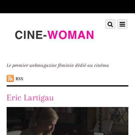
Scroll
down
to
Scroll
Menu
content
down
to
content
Le premier webmagazine féminin dédié au cinéma
RSS
Eric Lartigau