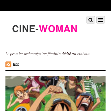
Scroll
down
to
Scroll
Menu
content
down
to
content
Le premier webmagazine féminin dédié au cinéma
RSS