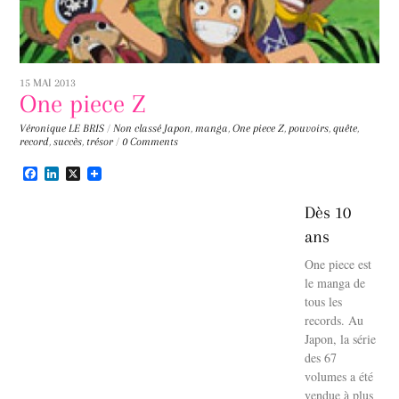
15 MAI 2013
One piece Z
Véronique LE BRIS
/
Non classé
Japon
,
manga
,
One piece Z
,
pouvoirs
,
quête
,
record
,
succès
,
trésor
/
0 Comments
F
L
X
a
i
c
n
Dès 10
e
k
b
e
ans
o
d
o
I
One piece est
k
n
le manga de
tous les
records. Au
Japon, la série
des 67
volumes a été
vendue à plus