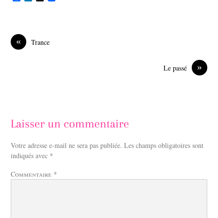
a
i
c
n
e
k
b
e
o
d
«
Trance
o
I
k
n
»
Le passé
Laisser un commentaire
Votre adresse e-mail ne sera pas publiée.
Les champs obligatoires sont
indiqués avec
*
Commentaire
*