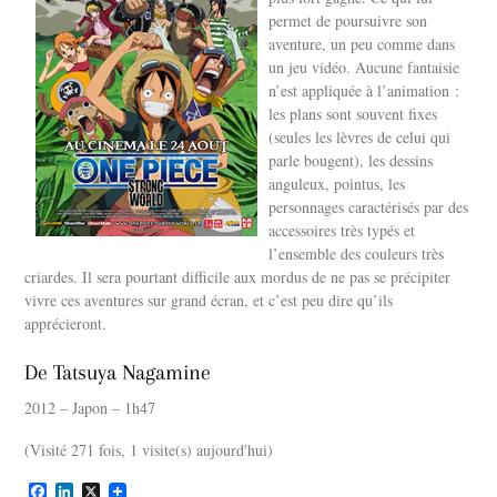
permet de poursuivre son
aventure, un peu comme dans
un jeu vidéo. Aucune fantaisie
n’est appliquée à l’animation :
les plans sont souvent fixes
(seules les lèvres de celui qui
parle bougent), les dessins
anguleux, pointus, les
personnages caractérisés par des
accessoires très typés et
l’ensemble des couleurs très
criardes. Il sera pourtant difficile aux mordus de ne pas se précipiter
vivre ces aventures sur grand écran, et c’est peu dire qu’ils
apprécieront.
De Tatsuya Nagamine
2012 – Japon – 1h47
(Visité 271 fois, 1 visite(s) aujourd'hui)
F
L
X