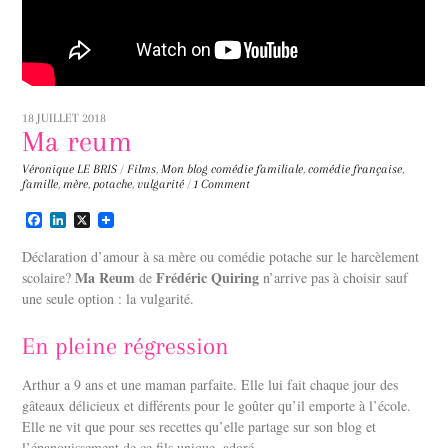
18 JUILLET 2018
Ma reum
Véronique LE BRIS
/
Films
,
Mon blog
comédie familiale
,
comédie française
,
famille
,
mère
,
potache
,
vulgarité
/
1 Comment
F
L
X
a
i
c
n
Déclaration d’amour à sa mère ou comédie potache sur le harcèlement
e
k
Ma Reum
Frédéric Quiring
scolaire?
de
n’arrive pas à choisir sauf
b
e
une seule option : la vulgarité.
o
d
o
I
k
n
En pleine régression
Arthur a 9 ans et une maman parfaite. Elle lui fait chaque jour des
gâteaux délicieux et différents pour le goûter qu’il emporte à l’école.
Elle ne vit que pour ses recettes qu’elle partage sur son blog et
l’épanouissement de ce fils unique, adoré.