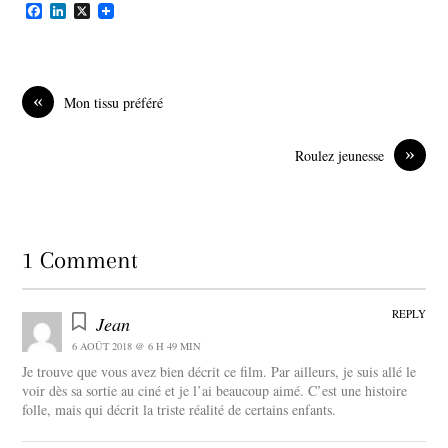
F
L
X
a
i
c
n
e
k
b
e
o
d
«
Mon tissu préféré
o
I
k
n
»
Roulez jeunesse
1 Comment
REPLY
Jean
6 AOÛT 2018 @ 6 H 49 MIN
Je trouve que vous avez bien décrit ce film. Par ailleurs, je suis allé le
voir dès sa sortie au ciné et je l’ai beaucoup aimé. C’est une histoire
folle, mais qui décrit la triste réalité de certains enfants.