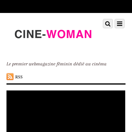
Scroll
down
to
Scroll
Menu
content
down
to
content
Le premier webmagazine féminin dédié au cinéma
RSS