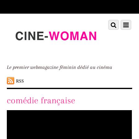
Scroll
down
to
Scroll
Menu
content
down
to
content
Le premier webmagazine féminin dédié au cinéma
RSS
comédie française