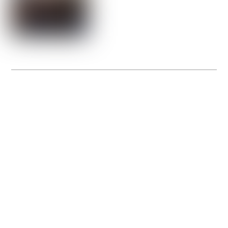
La Gacilly fête les 200 ans de la photo
20 expos pour célébrer les 23 ans du remarquable festival de la Gacilly et les 200
d’un art qu’il honore : la photographie.