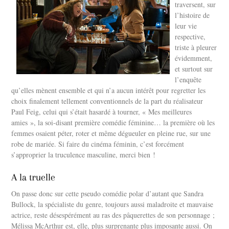
traversent, sur
l’histoire de
leur vie
respective,
triste à pleurer
évidemment,
et surtout sur
l’enquête
qu’elles mènent ensemble et qui n’a aucun intérêt pour regretter les
choix finalement tellement conventionnels de la part du réalisateur
Paul Feig, celui qui s’était hasardé à tourner, « Mes meilleures
amies », la soi-disant première comédie féminine… la première où les
femmes osaient péter, roter et même dégueuler en pleine rue, sur une
robe de mariée. Si faire du cinéma féminin, c’est forcément
s’approprier la truculence masculine, merci bien !
A la truelle
On passe donc sur cette pseudo comédie polar d’autant que Sandra
Bullock, la spécialiste du genre, toujours aussi maladroite et mauvaise
actrice, reste désespérément au ras des pâquerettes de son personnage ;
Mélissa McArthur est, elle, plus surprenante plus imposante aussi. On