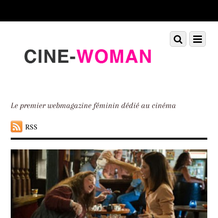
Scroll
down
to
Scroll
Menu
content
down
to
content
Le premier webmagazine féminin dédié au cinéma
RSS