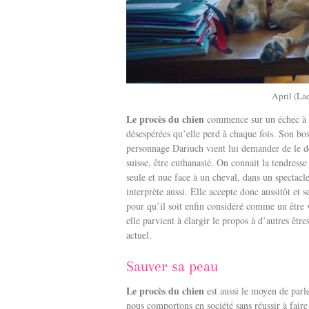
April (La
Le procès du chien
commence sur un échec à re
désespérées qu’elle perd à chaque fois. Son bo
personnage Dariuch vient lui demander de le dé
suisse, être euthanasié. On connait la tendress
seule et nue face à un cheval, dans un spectacl
interprète aussi. Elle accepte donc aussitôt et 
pour qu’il soit enfin considéré comme un être v
elle parvient à élargir le propos à d’autres êtr
actuel.
Sauver sa peau
Le procès du chien
est aussi le moyen de parle
nous comportons en société sans réussir à faire