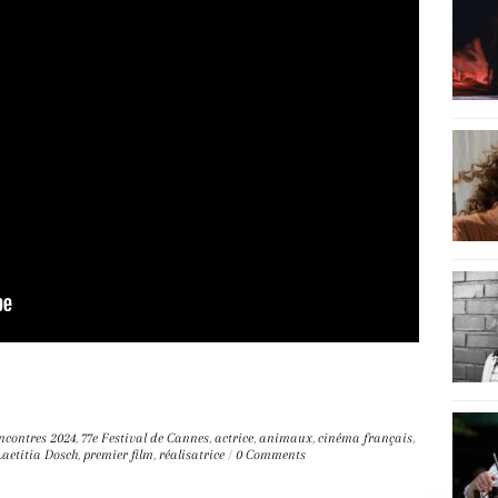
ncontres
2024
,
77e Festival de Cannes
,
actrice
,
animaux
,
cinéma français
,
Laetitia Dosch
,
premier film
,
réalisatrice
/
0 Comments