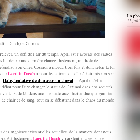
La phot
15 juil
etitia Dosch) et Cosmos
lever, un défi de l’air du temps. April est l’avocate des causes
ss lui donne une dernière chance. Justement, un drôle de
fendre. Son chien Cosmos a mordu trois fois et doit, selon la loi
Laetitia Dosch
e que
a pour les animaux – elle s’était mise en scène
Hate, tentative de duo avec un cheval
e,
-. April qu’elle
se débat pour faire changer le statut de l’animal dans nos sociétés
ivant. Et de là, dans une pirouette aussi inattendue que gonflée,
es de chair et de sang, tout en se débattant dans le chaos du monde
r des angoisses existentielles actuelles, de la manière dont nous
Laetitia Dosch
 société justement.
y parvient encore par de