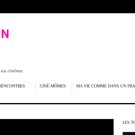
é au cinéma
RENCONTRES
CINÉ-MÔMES
MA VIE COMME DANS UN FIL
LES T