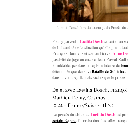
Laetitia Dosch lors du tournage du Procès du
Pour y parvenir,
Laetitia Dosch
se sert d’un sc
de l’absurdité de la situation qu’elle prend tout
François Damiens
Anne Do
et son oeil torve,
Jean-Pascal Zadi
passivité de juge ou encore
e
formidable, pas dans le registre intense de
Jeu
déterminée que dans
La Bataille de Solférino
.
dans la vie d’April, mais sachez que le procès 
De et avec Laetitia Dosch, Franço
Mathieu Demy, Cosmos…
2024 – France/Suisse- 1h20
Le procès du chien
Laetitia Dosch
de
est pro
certain Regard
. Il sortira dans les salles franç