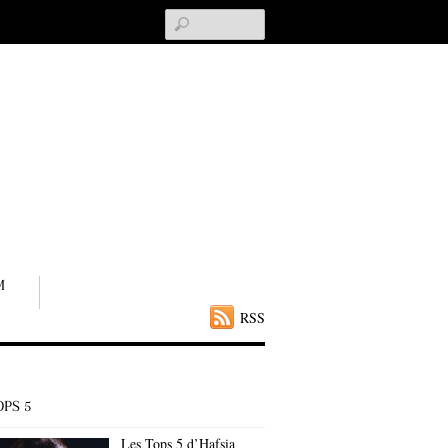
Search
M
RSS
OPS 5
Les Tops 5 d’Hafsia