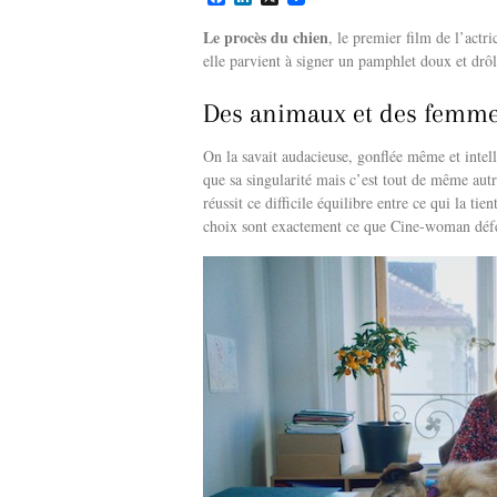
a
i
c
n
Le procès du chien
, le premier film de l’actr
e
k
elle parvient à signer un pamphlet doux et drôl
b
e
o
d
o
I
Des animaux et des femm
k
n
On la savait audacieuse, gonflée même et inte
que sa singularité mais c’est tout de même aut
réussit ce difficile équilibre entre ce qui la t
choix sont exactement ce que Cine-woman déf