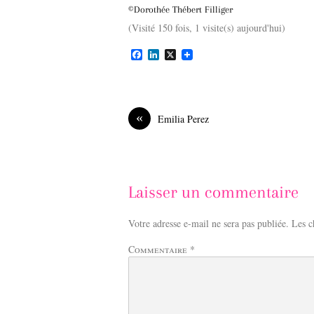
©Dorothée Thébert Filliger
(Visité 150 fois, 1 visite(s) aujourd'hui)
F
L
X
a
i
c
n
e
k
b
e
o
d
«
Emilia Perez
o
I
k
n
Laisser un commentaire
Votre adresse e-mail ne sera pas publiée.
Les c
Commentaire
*