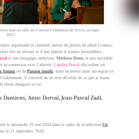
 chien dans la salle du Conseil Communal de Vevey, en mars
2023.
énario argumenté et construit autour du procès du chien Cosmos,
efois très au sérieux et d’une palette d’acteurs formidables :
rval
Mathieu Demy
et son énergique ambition,
et son incrédule
t sa connexion avec l’altérité.
Laetitia Dosch
elle-même est
ne femme
ou de
Passion simple
, mais au moins aussi incongrue et
 Evidemment, il convient de ne rien dévoiler de ce qui se trame
du chien changera sa vie.
is Damiens, Anne Dorval, Jean-Pascal Zadi,
jeté le dimanche 19 mai 2024 dans le cadre de la sélection
Un
aises le 11 septembre 2024.