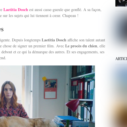
Laetitia Dosch
ice
est aussi casse-gueule que gonflé. A sa façon,
e sur les sujets qui lui tiennent à cœur. Chapeau !
es
Laetitia Dosch
lligente. Depuis longtemps
affiche son talent autant
Le procès du chien
re chose de signer un premier film.
Avec
, elle
ient debout et ce qui la démarque des autres. Et ses engagements, ses
end.
ARTIC