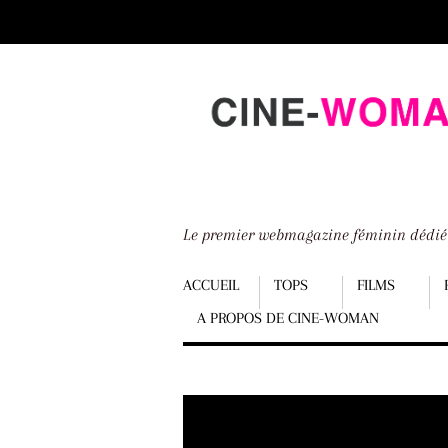
Scroll
down
to
content
Le premier webmagazine féminin dédi
Menu
ACCUEIL
TOPS
FILMS
A PROPOS DE CINE-WOMAN
Scroll
down
to
content