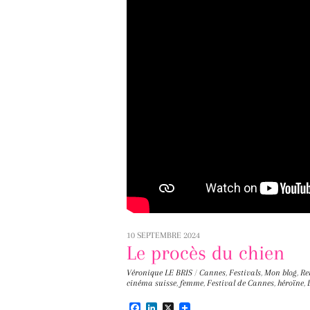
10 SEPTEMBRE 2024
Le procès du chien
Véronique LE BRIS
/
Cannes
,
Festivals
,
Mon blog
,
Re
cinéma suisse
,
femme
,
Festival de Cannes
,
héroïne
,
F
L
X