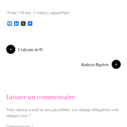
(Visité 139 fois, 1 visite(s) aujourd'hui)
F
L
X
a
i
c
n
e
k
b
e
o
d
«
L’odyssée de Pi
o
I
k
n
»
Kathryn Bigelow
Laisser un commentaire
Votre adresse e-mail ne sera pas publiée.
Les champs obligatoires sont
indiqués avec
*
Commentaire
*