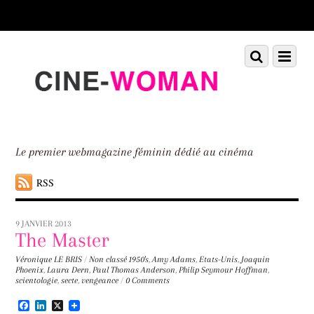
Scroll
down
to
Scroll
Menu
content
down
to
content
Le premier webmagazine féminin dédié au cinéma
RSS
9 JANVIER 2013
The Master
Véronique LE BRIS
/
Non classé
1950's
,
Amy Adams
,
Etats-Unis
,
Joaquin
Phoenix
,
Laura Dern
,
Paul Thomas Anderson
,
Philip Seymour Hoffman
,
scientologie
,
secte
,
vengeance
/
0 Comments
F
L
X