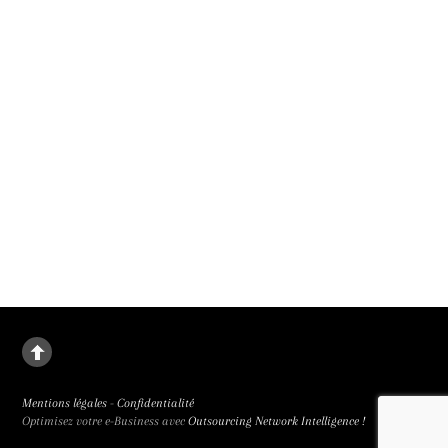
Certain Regard au 79e Festival de Cannes et en salle le 30 septembre 2026.
Un malus pour renforcer la parité au cinéma
Le 1er janvier 2027, un malus parité remplacera les bonus des subventions mis
en place en 2019, a annoncé le président du CNC. Parce que la place des femmes
au cinéma rétrograde.
Mentions légales
-
Confidentialité
Optimisez votre e-Business avec
Outsourcing Network Intelligence !