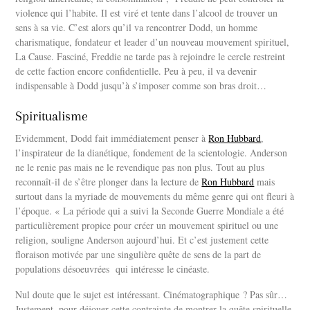
violence qui l’habite. Il est viré et tente dans l’alcool de trouver un
sens à sa vie. C’est alors qu’il va rencontrer Dodd, un homme
charismatique, fondateur et leader d’un nouveau mouvement spirituel,
La Cause. Fasciné, Freddie ne tarde pas à rejoindre le cercle restreint
de cette faction encore confidentielle. Peu à peu, il va devenir
indispensable à Dodd jusqu’à s’imposer comme son bras droit…
Spiritualisme
Evidemment, Dodd fait immédiatement penser à
Ron Hubbard
,
l’inspirateur de la dianétique, fondement de la scientologie. Anderson
ne le renie pas mais ne le revendique pas non plus. Tout au plus
reconnaît-il de s’être plonger dans la lecture de
Ron Hubbard
mais
surtout dans la myriade de mouvements du même genre qui ont fleuri à
l’époque. « La période qui a suivi la Seconde Guerre Mondiale a été
particulièrement propice pour créer un mouvement spirituel ou une
religion, souligne Anderson aujourd’hui. Et c’est justement cette
floraison motivée par une singulière quête de sens de la part de
populations désoeuvrées qui intéresse le cinéaste.
Nul doute que le sujet est intéressant. Cinématographique ? Pas sûr…
Justement, pour déjouer cette contrainte de montrer la quête spirituelle