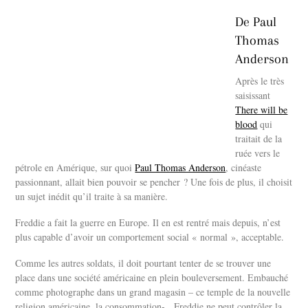
a
i
c
n
De Paul
e
k
b
e
Thomas
o
d
o
I
Anderson
k
n
Après le très
saisissant
There will be
blood
qui
traitait de la
ruée vers le
pétrole en Amérique, sur quoi
Paul Thomas Anderson
, cinéaste
passionnant, allait bien pouvoir se pencher ? Une fois de plus, il choisit
un sujet inédit qu’il traite à sa manière.
Freddie a fait la guerre en Europe. Il en est rentré mais depuis, n’est
plus capable d’avoir un comportement social « normal », acceptable.
Comme les autres soldats, il doit pourtant tenter de se trouver une
place dans une société américaine en plein bouleversement. Embauché
comme photographe dans un grand magasin – ce temple de la nouvelle
religion américaine, la consommation-, Freddie ne peut contrôler la